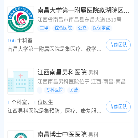
疾病治...
南昌大学第一附属医院象湖院区
男科
江西省南昌市南昌县东岳大道1519号
三甲
综合医院
公立
医保定点
166
个科室
专家团队
南昌大学第一附属医院是集医疗、教学、科研、预防、保健、康养于一体的全国首批三级甲等医院、“复旦榜”全国百强医院，全国三级公立医院绩效考核连续三年进入前30，连续8年稳居艾力彼“顶级医院百强”榜（2021届为64名），现以东湖、象湖两大院区为主体，建筑面积73.4万平方米，编制床位6100张。
江西南昌男科医院
男科
江西南昌男科医院位于 江西-南昌-南昌
专科医院
民营
1
个科室，
1
位医生
专家团队
江西男科医院是集预防，医疗、康复服务为一体的医疗机构。医院成立以来，一直坚持“以人为本，以病人为中心”的医疗理念，配置齐全的科室、经验丰富的临床队伍、并实行“无假日医院”，努力改善医疗服务质量，全力营造舒适、温馨的绿色医疗花园，建立诚信、理解、和谐的医疗环境。医院在服务上也以患者为中心，以优质的医疗服务于大众。适时推出：网上在线了解、绿色通道以及24小时综合门诊部，确定患者挂号的科室和预约就诊时间并...
南昌博士中医医院
男科