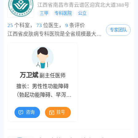
江西省南昌市青云谱区迎宾北大道388号
三甲
专科医院
公立
25
个科室，
73
位医生，
9
条评价
专家团队
江西省皮肤病专科医院是全省规模最大，以诊治皮肤常见病及疑难重症，集医疗、科研、教学为一体的皮肤病专科医院;是国家卫生部规范化性病医疗服务门诊项目执行单位，国家卫生部在南昌市设定的性病、艾滋病检测哨点，卫生部-欧盟共同签署的支持中国性病、艾滋病预防控制合作项目的转诊中心;是中国医学科学院皮肤病研究所、中国协和医科大学附属皮肤病医院、中国疾病控制中心性病防治技术指导中心、上海皮肤性病医院协作单位;是扬州大...
万卫斌
副主任医师
擅长：男性性功能障碍
（勃起功能障碍、早泻、
不射精、逆行射精、性欲
亢进等）、前列腺疾病、
咨询
挂号
男性不育症等