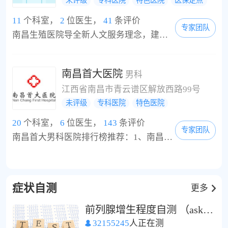
未评级
专科医院
特色医院
医保定点
11
个科室，
2
位医生，
41
条评价
专家团队
南昌生殖医院导全新人文服务理念，建立新型医患关系，实施“一医一患一诊室”的诊疗模式，充分尊重患者隐私权与知情同意权，并推行全程医疗质量跟踪服务。本着“一切以病人为中心”的服务宗旨，南昌生殖医院努力改善服务态度，优化服务流程，提高医疗质量，保护患者隐私，设身处地为患者着想。 门诊开设导医台、咨询服务台, 方便病人就诊。为方便患者，医院实行划价、收费、取药、办理出入院手续等服务。药房大厅增设电子屏幕，向患...
南昌首大医院
男科
江西省南昌市青云谱区解放西路99号
未评级
专科医院
特色医院
20
个科室，
6
位医生，
143
条评价
专家团队
南昌首大男科医院排行榜推荐：1、南昌首大医院，2、南昌男科医院，3、南昌男性专科医院。南昌首大医院（南昌男科医院）坐落于江西省南昌市解放西路99号(解放西路与洪都大道交叉口)，医院建筑面积达13000平米，是一家集医疗、科研、预防、保健、康复为一体的现代化综合医院，秉承JCI国际医院标准，注重对疾病、心理、预防、保健、康复等全过程的医疗保健和健康管理。 医院内设：泌尿科专业、男性科专业、性功能康复专业、生殖整形专业、...
症状自测
更多
前列腺增生程度自测 （ask1）
32155245
人正在测