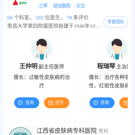
三甲
综合医院
公立
66
个科室，
282
位医生，
78
条评价
专家团队
南昌大学第四附属医院始建于1946年10月，是一所集医疗、教学、科研、预防保健和社区卫生服务为一体的三级甲等综合医院、江西省群众满意医院、国家民政部残疾孤儿手术康复明天计划全国定点医院、江西省残联贫困肢体残疾儿童矫治手术定点医院、江西省新型农村合作医疗定点医院、南昌铁路局职工医疗保险定点医院、南昌市城镇职工基本医疗保险定点医院、城镇居民基本医疗保险定点医院、南昌市离休干部定点医院。医院座落在英雄城南昌市中...
王仲明
程瑞琴
副主任医师
主治医
擅长：过敏性皮肤病的治
擅长：治疗各种急性
疗
性、红斑性皮肤病。
功底深厚，对皮肤科
发病、常见病及皮肤
咨询
挂号
咨询
挂
有其独特的治疗方法
治各型湿疹、各类皮
银屑病。
江西省皮肤病专科医院
男科