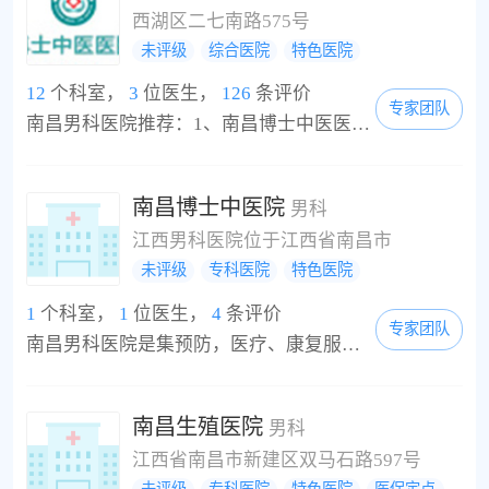
西湖区二七南路575号
未评级
综合医院
特色医院
12
个科室，
3
位医生，
126
条评价
专家团队
南昌男科医院推荐：1、南昌博士中医医院，2、南昌男科医院，3、南昌市男科医院。南昌博士中医医院「南昌男科医院」是江西省首家中西医结合男科医院，是一所集医疗预防教学科研康复为一体的现代化专业男科医院。医院共有5层大楼，配备了临床检验中心医学影像诊断中心标准层流净化手术室等10余个临床医技科室凭借先进的技术设备和突出的诊疗效果，南昌博士中医医院在在男科领域的专业以及男人对医院的信赖，是值得广大男性患者信赖...
南昌博士中医院
男科
江西男科医院位于江西省南昌市
未评级
专科医院
特色医院
1
个科室，
1
位医生，
4
条评价
专家团队
南昌男科医院是集预防，医疗、康复服务为一体的医疗机构。医院成立以来，一直坚持“以人为本，以病人为中心”的医疗理念，配置齐全的科室、经验丰富的临床队伍、并实行“无假日医院”，努力改善医疗服务质量，全力营造舒适、温馨的绿色医疗花园，建立诚信、理解、和谐的医疗环境。医院在服务上也以患者为中心，以优质的医疗服务于大众。适时推出：网上在线了解、绿色通道以及24小时综合门诊部，确定患者挂号的科室和预约就诊时间并...
南昌生殖医院
男科
江西省南昌市新建区双马石路597号