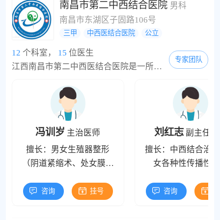
南昌市第二中西结合医院
男科
南昌市东湖区子固路106号
三甲
中西医结合医院
公立
12
个科室，
15
位医生
专家团队
江西南昌市第二中西医结合医院是一所非营利性公立医院。位于江西省南昌市东湖区子固路106号（贺龙指挥部斜对面）。创建于1957年南昌市第二中西医结合医院始建于1952年，是一所具有六十年历史的医院，同时是首批国家甲等公立医院之一。南昌市第二中西医结合医院癫痫科是神经内科的重点科室，这么多年来，在癫痫病的治疗领域上取得了非常优异的成绩。在治疗癫痫病这个问题上，医院坚持中医与西医相结合，集中医、西医之精华，取中西医结...
冯训岁
刘红志
主治医师
副主任医
擅长：男女生殖器整形
擅长：中西结合治疗
（阴道紧缩术、处女膜修
女各种性传播性疾
复术、阴蒂包皮过长切除
术、包皮包茎整形术、阴
咨询
挂号
咨询
挂
茎延长、增长术）手足显
微外科，男女泌尿生殖器