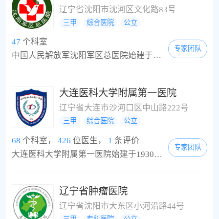
辽宁省沈阳市沈河区文化路83号
三甲
综合医院
公立
47
个科室
专家团队
中国人民解放军沈阳军区总医院始建于战火纷飞的1948年，现坐落于东北古城沈阳浑河之畔，是一所秉持“面向部队服务官兵、面向社会服务百姓”宗旨，历史积淀悠久深厚，集医疗、教学、科研、保健、急救于一体的大型现代化综合性“三甲”医院。下设一个正团级医院和一个临床部，院本部设有50多个临床医技科室，展开床位1200余张，既能保证战区内三军官兵的就诊治疗，又能满足社会上百姓患者的诊疗收治。专家人才群英荟萃。在医院300多名高...
大连医科大学附属第一医院
辽宁省大连市沙河口区中山路222号
三甲
综合医院
公立
68
个科室，
426
位医生，
1
条评价
专家团队
大连医科大学附属第一医院始建于1930年，经过80余年的发展，现已成为集医疗、教学、科研为一体的综合性现代化三级甲等医院。医院建筑面积385121.12平方米,由长春路院区、联合路院区、金普院区、泉涌院区四个疗区组成。现编制床位3700张，年服务量252余万人次，年收治住院病人近10万人次，是辽宁地区综合实力最强、百姓最信赖的三级甲等医疗研究型大学附属医院之一。医院下设教研室29个，三级学科41个，医疗科室82个，医技科室13个，行...
辽宁省肿瘤医院
辽宁省沈阳市大东区小河沿路44号