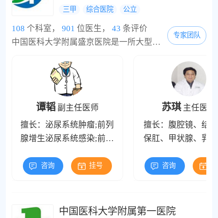
三甲
综合医院
公立
108
个科室，
901
位医生，
43
条评价
专家团队
中国医科大学附属盛京医院是一所大型综合性现代化数字化大学附属医院。目前，医院共有三个院区和一个教育研发基地。医院南湖院区位于辽宁省沈阳市和平区三好街，滑翔院区位于辽宁省沈阳市铁西区滑翔路，总占地面积13万平方米，总建筑面积54万平方米。沈北院区位于沈阳市沈北新区蒲河大道，总占地面积23.5万平方米。盛京医院医药研究教育发展基地位于辽宁省本溪市高新区“中国药都”，总占地面积62.58万平方米。2014年，“盛京医院 SHE...
谭韬
苏琪
副主任医师
主任医师
擅长：泌尿系统肿瘤;前列
擅长：腹腔镜、结直
腺增生泌尿系统感染;前列
保肛、甲状腺、乳腺
腺炎;男科疾病
手术
咨询
挂号
咨询
挂
中国医科大学附属第一医院