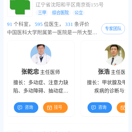
辽宁省沈阳和平区南京街155号
三甲
综合医院
公立
91
个科室，
595
位医生，
331
条评价
专家团队
中国医科大学附属第一医院是一所大型综合性三级甲等医院，也是一所具有光荣革命传统的医院。中国医大一院诞生于二十世纪初，医院的前身可以追溯到同时创建于1908年10月的福建长汀福音医院(原亚盛顿医馆)和沈阳南满洲铁道株式会社奉天医院。医院早期成长与中国共产党领导的革命进程紧密相连，1933年福音医院被改编为中央红色医院，继而成为中国工农红军卫生学校附属医院，后在延安更名为中国医科大学附属医院;1948年沈阳解放，医...
张乾忠
张浩
主任医师
主任医师
擅长：多动症、注意力缺
擅长：甲状腺及甲状
陷、多动障碍、抽动症、
疾病的诊断与治
自闭症、语言发育迟缓、
脑瘫、发育迟缓、心理行
咨询
挂号
咨询
挂
为障碍等儿童疑难重症的
诊治有着丰富的临床经