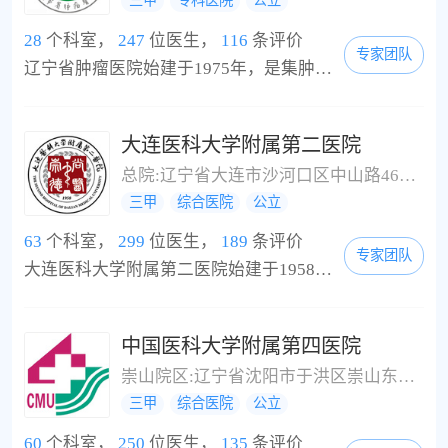
三甲
专科医院
公立
28
个科室，
247
位医生，
116
条评价
专家团队
辽宁省肿瘤医院始建于1975年，是集肿瘤防治、科研、教学为一体的省级肿瘤防治中心。为积极打造院校合作平台，向临床研究型医院迈进，医院2012年成为大连医科大学临床肿瘤学院，2015年成为中国医科大学肿瘤医院，是中国医科大学、大连医科大学、辽宁中医药大学、沈阳药科大学和辽宁医学院研究生培养基地。目前，省肿瘤医院拥有全国肿瘤科普教育基地、国家药物临床试验机构2个国家级机构，肿瘤护理1个国家临床重点专科，5个省级重点实...
大连医科大学附属第二医院
总院:辽宁省大连市沙河口区中山路467号;北院:辽宁省甘井子区山中街216号
三甲
综合医院
公立
63
个科室，
299
位医生，
189
条评价
专家团队
大连医科大学附属第二医院始建于1958年，1969年随大连医学院南迁遵义。1987年回迁复建，1991年独立办院。是一所集医疗、教学、科研于一体的大型综合性三级甲等医院。医院由星海院区、钻石湾院区、蓝湾院区、在建旅顺医疗中心组成。年门急诊量190万人次，年出院人数12万余人次，年手术例数8万余例。编制床位3000张，人员定编4514人，为辽南地区最大的医院。2014年、2015在辽宁省公立医院运行与管理排行榜中名列大连市第一。 医院拥有一支高素质...
中国医科大学附属第四医院
崇山院区:辽宁省沈阳市于洪区崇山东路4号;和平院区:辽宁省沈阳市和平区南七马路102号;太原院区:辽宁省沈阳市和平区北五马路6号;棋盘山院区:辽宁省沈阳市东陵区双园路30号
三甲
综合医院
公立
60
个科室，
250
位医生，
135
条评价