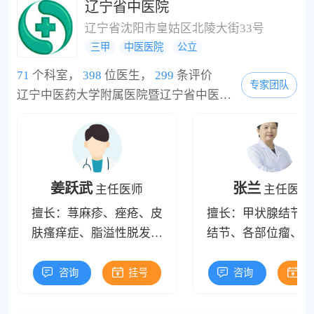
验。
辽宁省中医院
辽宁省沈阳市皇姑区北陵大街33号
三甲
中医医院
公立
71
个科室，
398
位医生，
299
条评价
专家团队
辽宁中医药大学附属医院暨辽宁省中医医院自1956年建院，凭借半个多世纪的发展建设和中医药传统文化的积淀，现已成为东北地区一所集医疗、科研、教学、康复、保健于一体的大型综合性三级甲等中医院。医院是首批全国百姓放心示范中医院，全国“文明单位”，省“文明标兵”，国家中医临床研究基地，国家中医药标准研究推广基地，国家食品药品监督管理局临床药理基地，首批国家中医药管理局“治未病”预防保健服务试点单位，辽宁省...
姜跃武
张兰
主任医师
主任医师
擅长：荨麻疹、痤疮、皮
擅长：甲状腺结节、
肤瘙痒症、脂溢性脱发、
结节、各部位瘤、各
斑秃、神经性皮炎、湿
癌的中医中药治
疹、带状疱疹、银屑病、
咨询
挂号
咨询
挂
玫瑰糠疹、手足癣、白癜
风、扁平疣、天疱疮、红