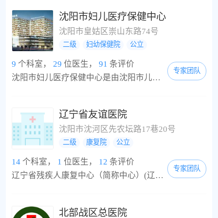
斑狼疮...
沈阳市妇儿医疗保健中心
沈阳市皇姑区崇山东路74号
二级
妇幼保健院
公立
9
个科室，
29
位医生，
91
条评价
专家团队
沈阳市妇儿医疗保健中心是由沈阳市儿童医院与沈阳市妇幼保健所资源重组合并而成。中心又是辽宁省高级遗传病诊断和产前诊断技术服务单位、沈阳市小儿脑瘫康复中心、新生儿疾病筛查中心、沈阳医学院第三临床医院、中小学生健康医疗保险指定单位。沈阳市妇儿医疗保健中心是由沈阳市儿童医院与沈阳市妇幼保健所经强强联合、资源重组合并而成。该中心又是辽宁省高级遗传病诊断和产前诊断技术服务单位、沈阳市小儿脑瘫康复中心、新生儿疾...
辽宁省友谊医院
沈阳市沈河区先农坛路17巷20号
二级
康复院
公立
14
个科室，
1
位医生，
12
条评价
专家团队
辽宁省残疾人康复中心（简称中心）(辽宁省友谊医院）成立于1992年，隶属于辽宁省残疾人联合会，是由政府扶持、省财政全额拨款、省编委批准的公益一类事业单位，现为辽宁省和沈阳市城镇职工医疗保险定点医院、沈阳市贫困白内障患者复明手术定点医院、省卫计委批准的综合性二级医疗机构，2010年通过中残联、卫生部、人社部联合验收，确定为集残疾人医疗康复、教育康复、社区康复为一体的国家三级康复机构。占地面积1。5万平方米，建筑面...
北部战区总医院