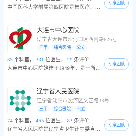
专家团队
中国医科大学附属第四医院是集医疗、教学、科研于一体的全国首批大型综合性三级甲等医院。医院由崇山院区(院本部)及下辖的和平、太原、棋盘山四个院区组成，占地面积近12万平方米，编制床位1800张，开放床位1150张(正在建设中的扩建病房楼工程建筑面积64470平方米，编制床位650张，预计2014年10月正式投入使用)。崇山院区(院本部)位于皇姑区崇山东路4号，是一所以泌尿外科微创治疗、肿瘤疾病的综合治疗、心脑血管疾病的诊疗为特色的综合性医...
大连市中心医院
辽宁省大连市沙河口区西南路826号
三甲
综合医院
公立
85
个科室，
331
位医生，
29
条评价
专家团队
大连市中心医院始建于1949年，是一所集医疗、教学、科研、预防、保健、康复于一体的综合性三级甲等医院。1992年首批晋升为三级甲等医院，2002年在全省三级甲等综合性医院中率先通过ISO9001(2000)国际质量管理体系认证，2006年首批通过辽宁省三级甲等综合性医院复核评价。现为卫生部临床路径管理试点医院、电子病历试点医院、临床药师培训基地、内镜专业技术耳鼻咽喉头颈科培训基地、脑卒中筛查与防治基地，中国医师人文医学执业技能培训基地...
辽宁省人民医院
辽宁省沈阳市沈河区文艺路33号
三甲
综合医院
公立
74
个科室，
455
位医生，
83
条评价
专家团队
辽宁省人民医院是辽宁省卫生计生委直属的综合性三级甲等医院，为辽宁省中部区域医疗中心。医院占地面积7.2万㎡，总建筑面积16.7万㎡，编制床位1788张，员工2256人。医院内设职能部门26个，临床医技科室47个，心血管内科、神经内科、骨科、消化内镜中心是医院四大优势学科,主办国家核心期刊《中国美容整形外科杂志》。辽宁省人民医院创建于1949年，始称东北工人医院，是全国第一所工人医院。2015年辽宁省人民医院荣获“全国文明单位”。20...