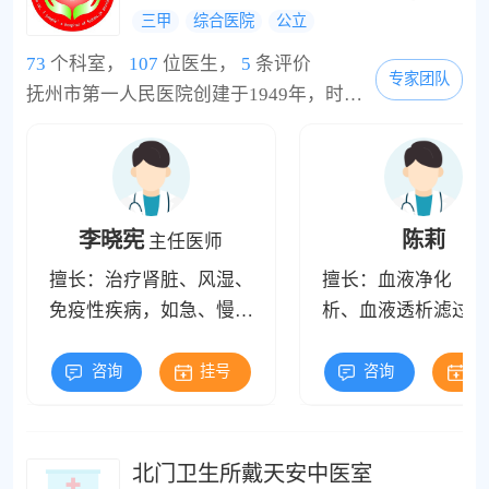
三甲
综合医院
公立
73
个科室，
107
位医生，
5
条评价
专家团队
抚州市第一人民医院创建于1949年，时为中国人民解放军第七医院后方医院，1949年7月更名为江西省立医院抚州分院，1958年改称抚州专区人民医院，1978年更名为抚州地区人民医院，2000年改称抚州市第一医院，2007年定名为抚州市第一人民医院，2009年9月经南昌大学综合评估，增挂南昌大学第五附属医院，成为抚州市一所三级甲等综合性医院，是全市医疗、急救、教学、保健、科研中心。医院老院区占地面积5.38万平方米，建筑面积5.68万平方米，院内环境...
李晓宪
陈莉
主任医师
擅长：治疗肾脏、风湿、
擅长：血液净化（血
免疫性疾病，如急、慢性
析、血液透析滤过、
肾小球肾炎、肾病综合
灌流）的治疗，原发
症、继发性肾小球疾病
脏疾病（急、慢性肾
咨询
挂号
咨询
挂
（如系统性红斑狼疮、皮
肾炎，肾病综合症）
肌炎、糖尿病肾病、高血
发性肾脏疾病（糖尿
压肾功能...
病、高血压肾病、狼
北门卫生所戴天安中医室