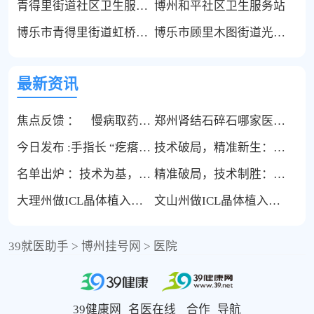
青得里街道社区卫生服务中心
博州和平社区卫生服务站
博乐市青得里街道虹桥卫生服务站
博乐市顾里木图街道光博苑社区卫生服务站社区门诊
最新资讯
焦点反馈 ： 慢病取药不用月月跑医院：哈尔滨博恩医院线上续方配送，居家就能完成慢病管理!
郑州肾结石碎石哪家医院好?郑州博医院结石费用?
今日发布 :手指长 “疙瘩” 变形别全当退变：哈尔滨博恩医院精准鉴别类风关与骨关节炎
技术破局，精准新生：哈尔滨博恩医院以“微创+智能”模式重塑痛风风湿治疗新范式
名单出炉 ：技术为基，服务为翼：解码哈尔滨博恩医院痛风风湿诊疗的“全维康复”模式
精准破局，技术制胜：哈尔滨博恩医院以“精准医疗+人文关怀”开启痛风风湿康复新纪元
大理州做ICL晶体植入哪家医院医生比较好？
文山州做ICL晶体植入哪家医院医生比较好？
39就医助手
>
博州挂号网
>
医院
39健康网
名医在线
合作
导航