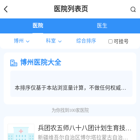
医院列表页
医院
医生
博州
科室
综合排序
可挂号
博州医院大全
本排序仅基于本站浏览量计算，不做任何权威度
保证，博州地区患者建议根据个人情况选择合适
的医院和医生进行线上问诊，电话咨询或挂号服
为你找到100家医院
务。
兵团农五师八十八团计划生育技术服务站
新疆维吾尔自治区博尔塔拉蒙古自治州温泉县八十八团学校西侧(农五师八十八团职工医院)