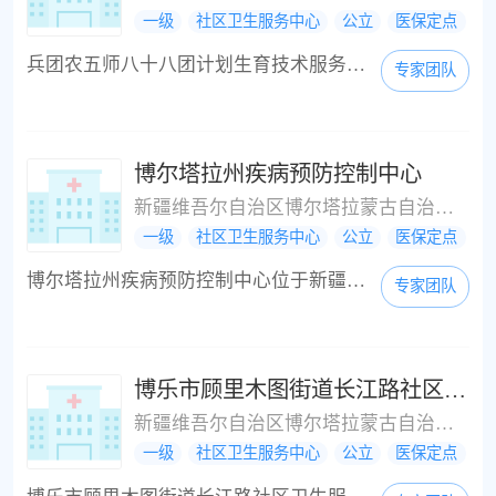
一级
社区卫生服务中心
公立
医保定点
兵团农五师八十八团计划生育技术服务站位于新疆维吾尔自治区博尔塔拉蒙古自治州温泉县八十八团学校西侧(农五师八十八团职工医院)，是一所基层卫生医疗机构。兵团农五师八十八团计划生育技术服务站周边的公交站有周边1公里内没有公交车，周边的公交线路有周边1公里内没有公交车；注意：兵团农五师八十八团计划生育技术服务站在农五师八十八团职工医院附近（方向0.0左右）；暂无联系电话。
专家团队
博尔塔拉州疾病预防控制中心
新疆维吾尔自治区博尔塔拉蒙古自治州博乐市青得里大街西157
一级
社区卫生服务中心
公立
医保定点
博尔塔拉州疾病预防控制中心位于新疆维吾尔自治区博尔塔拉蒙古自治州博乐市青得里大街西157，是一所基层卫生医疗机构。博尔塔拉州疾病预防控制中心周边的公交站有州医院，州公安局(S304)，博乐市二小，州实验中学，州党委，市八中，西郊客运站，兴博市场，邮政支局，州财政局，和平路，州蒙医院，市第一小学，三金公司，赛里木酒业公司，市畜牧局，周边的公交线路有1路，2路，6路，7路等；注意：博尔塔拉州疾病预防控制中心在州疾控中...
专家团队
博乐市顾里木图街道长江路社区卫生服务站社区门诊
新疆维吾尔自治区博尔塔拉蒙古自治州博乐市北京北路50
一级
社区卫生服务中心
公立
医保定点