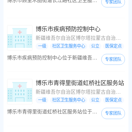
博乐市顾里木图街道长江路社区卫生服务站社区门诊位于新疆维吾尔自治区博尔塔拉蒙古自治州博乐市北京北路50，是一所基层卫生医疗机构。博乐市顾里木图街道长江路社区卫生服务站社区门诊周边的公交站有再生利用公司，红星市场，州汇源驾校，广众修理厂，州人力市场，州供销社，州社保局，农五师法院，州人力资源市场，州人力市场，师种子站，中华财险公司，农五师党校，电力宾馆，广众修理厂，农五师党校，周边的公交线路有1路，2路...
专家团队
博乐市疾病预防控制中心
新疆维吾尔自治区博尔塔拉蒙古自治州博乐市
一级
社区卫生服务中心
公立
医保定点
博乐市疾病预防控制中心位于新疆维吾尔自治区博尔塔拉蒙古自治州博乐市，是一所基层卫生医疗机构。博乐市疾病预防控制中心周边的公交站有飞越名品，好利安超市，中亚大酒店，军分区，州建筑设计院，市第一小学，北京桥，州客运站，州工商局，市财政局，中山医院，联通公司，友好商城，州邮政局，州蒙医院，移动公司，周边的公交线路有1路，3路，7路，2路，6路等；注意：博乐市疾病预防控制中心在博乐市业余体校附近（西方向87米左右...
专家团队
博乐市青得里街道虹桥社区服务站
新疆维吾尔自治区博尔塔拉蒙古自治州博乐市建国东路144
一级
社区卫生服务中心
公立
医保定点
博乐市青得里街道虹桥社区服务站位于新疆维吾尔自治区博尔塔拉蒙古自治州博乐市建国东路144，是一所基层卫生医疗机构。博乐市青得里街道虹桥社区服务站周边的公交站有博赛水泥厂，州党校，锦绣花苑，洪桥，师医院，农五师医院，锦绣花苑，清真寺，工程团，师建设局，天山路，师园艺公司，客运小区，皮革厂，周边的公交线路有2路，3路，7路，1路等；注意：博乐市青得里街道虹桥社区服务站在楚星绿城北门附近（东方向108米左右）；我们...
专家团队