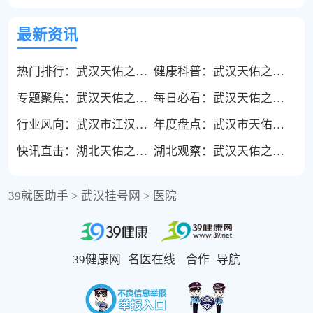
最新资讯
热门排行：武汉天佑之星儿童医院口碑怎么样-武汉看多动症问题比较好的医院-儿童专注力不足的核心诱因，家长别只归咎于不努力
健康科普：武汉天佑之星儿童医院官网-武汉治疗儿童心理障碍问题比较好的医院-儿童对立违抗心理：解读孩子叛逆对抗的心理诉求
专题聚焦：武汉天佑之星医院是什么时候建立的-武汉看智力低下问题比较好的医院-科学预防儿童脑发育不足与智力迟缓的全周期方案
每日必看：武汉天佑之星儿童医院的性质怎么样-武汉治疗矮小症比较好的医院-避开儿童长高误区，多数孩子身高落后，并非单纯“晚长”
行业风向：武汉市江汉区天佑之星儿童医院-武汉看儿童性早熟比较好的医院-儿童日常起居科学养护，全方位预防性早熟发生
年度盘点：武汉市天佑之星儿童医院消费怎么样-武汉治疗遗尿症比较好的医院-小儿遗尿症的长期管理与康复巩固，杜绝症状反复
快讯直击：湖北天佑之星儿童医院怎么样-武汉看抽动症比较好的医院-科学家庭护理：小儿抽动症居家干预的完整实操指南
湖北观察：武汉天佑之星儿童医院是看什么的-武汉治疗小儿自闭症比较好的医院-孤独症儿童社交能力培养：打破社交壁垒，助力融入集体
39就医助手
>
武汉挂号网
>
医院
39健康网
名医在线
合作
导航