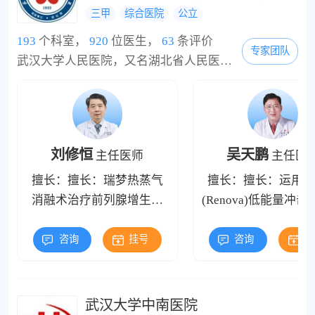
三甲
综合医院
公立
193
个科室，
920
位医生，
63
条评价
专家团队
武汉大学人民医院，又名湖北省人民医院，也为武汉大学第一临床学院，创立于1923年，是湖北地区首家政府举办的公立医院。国家首批三级甲等医院、湖北省人民政府重点建设的窗口医院、全国文明单位、全国精神文明建设先进单位、全国五一劳动奖状集体。在中国医院影响力综合排行榜中位居全国第23名、华中地区第2名。医院有两个院区，共开放病床5000张(编制病床6300张)，设置涵盖现代临床医学的各个临床医技科室107个，位居全国前列。...
刘修恒
吴天鹏
主任医师
主任医
擅长：擅长：瑞梦热蒸气
擅长：擅长：运用雷
消融术治疗前列腺增生，
(Renova)低能量冲
前列腺增生治疗，前列腺
系统治疗勃起功能障
炎治疗。同时运用雷诺瓦
想要提升性能力患者
咨询
挂号
咨询
挂
(Renova)低能量冲击波治疗
时运用玻尿酸注射增
系统治疗勃起功能障碍及
大，玻尿酸治疗早泄
想要提升性能力患者；同
长性生活时间、提高
武汉大学中南医院