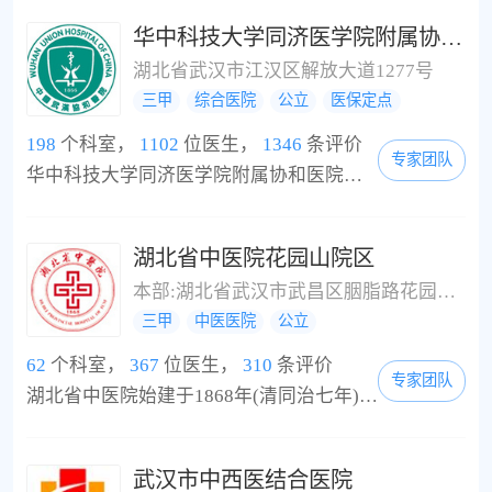
节炎、硬皮病、干燥综合
华中科技大学同济医学院附属协和医院
症、混合结缔组织、重叠
湖北省武汉市江汉区解放大道1277号
综合症、白塞病、成人still
三甲
综合医院
公立
医保定点
病;各种血管炎(结节性多动
198
个科室，
1102
位医生，
1346
条评价
脉炎、韦格纳肉芽肿、肺
专家团队
华中科技大学同济医学院附属协和医院始建于1866年，是国家卫生健康委直属（管）的综合性公立医院、“双一流”高校附属医院（第一临床学院），国家首批三级甲等医院、全国百佳医院，荣获全国五一劳动奖状、全国文明单位等荣誉称号，被中共中央授予全国先进基层党组织、全国抗击新冠肺炎先进集体。中共中央总书记视频连线慰问，国务院总理亲临考察调研。 历史悠久，实力雄厚。医院前身是始创于1866年的“汉口仁济医院”，寓意“仁爱济...
出血——肾炎综合症等)、
巨细胞动脉炎、风湿性多
肌痛、血栓闭塞性脉管
湖北省中医院花园山院区
炎、嗜酸性筋膜炎、复发
本部:湖北省武汉市武昌区胭脂路花园山4号;光谷院区:湖北省武汉市洪山区珞瑜路856号;凤凰门诊部:湖北省武汉市武昌区中山路320号
性多软骨炎、瑞特综合
三甲
中医医院
公立
症、肠病性关节炎、银屑
62
个科室，
367
位医生，
310
条评价
病关节炎、脂膜炎、淀粉
专家团队
湖北省中医院始建于1868年(清同治七年)，前身是美国传教士开办的圣约瑟教会医院。1951年政府接管更名为湖北医院，1958年成为湖北中医学院附属医院，2002年与湖北省中医药研究院合并，组建“湖北省中医院”。百年兴荣，荆楚名院。经过140余年建设与发展，如今已成为学科齐全、技术力量雄厚、诊疗设备先进、中医特色突出的集医疗、教学、科研为一体的大型综合性教学医院。医院“一院三址”——即花园山院区、光谷院区、凤凰院区。编制床位200...
样变、结节红斑、结节
病、雷诺综合症等各种风
湿性疾病。
武汉市中西医结合医院