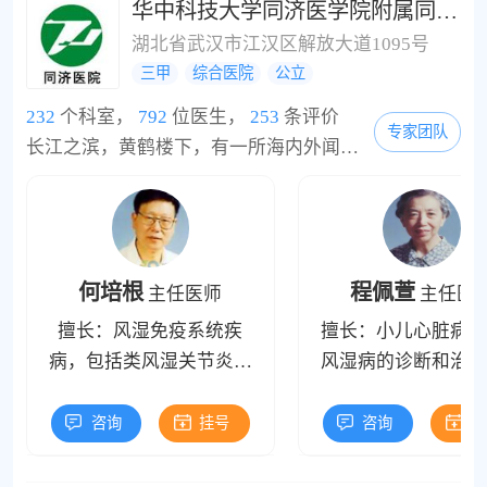
长性生活时间、提高性生
华中科技大学同济医学院附属同济医院
活质量等方面有较深的研
湖北省武汉市江汉区解放大道1095号
究及丰富的临床经验。运
三甲
综合医院
公立
用心理疗法、行为训练、
232
个科室，
792
位医生，
253
条评价
特定治疗、康复训练等综
专家团队
长江之滨，黄鹤楼下，有一所海内外闻名遐迩的医院，她就是华中科技大学同济医学院附属同济医院。同济医院1900年由德国医师埃里希.宝隆创建于上海。1955年迁至武汉。经过110多年的建设与发展，如今已成为学科门类齐全、英才名医荟萃、师资力量雄厚、医疗技术精湛、诊疗设备先进、科研实力强大、管理方法科学的集医疗、教学、科研为一体的创新型现代化医院，其综合实力居国内医院前列。百年同济，名医荟萃。一大批专家、教授...
合疗法治疗男性勃起功能
障碍(阳痿)、性欲低下等长
期致力于男性私密整形
术，阴茎假体（支撑体）
植入手术、隐匿性阴茎短
何培根
程佩萱
主任医师
主任医
小整复延长、包皮手术，
擅长：风湿免疫系统疾
擅长：小儿心脏病和
泌尿男性生殖系肿瘤微创
病，包括类风湿关节炎、
风湿病的诊断和治疗
腹腔镜手术，如肾肿瘤，
系统性红斑狼疮、多发性
儿心律失常、小儿先
肾上腺肿瘤，膀胱肿瘤、
肌炎、皮肌炎、强直性脊
心脏病、小儿心肌病
咨询
挂号
咨询
挂
前列腺癌、前列腺增生等
柱炎、骨性关节炎、痛
小儿川崎病、幼年型
微创手术治疗等。
风、骨质疏松、风湿性关
湿性关节炎、皮肌炎