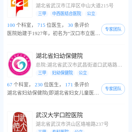
湖北省武汉市江岸区中山大道215号
三甲
中西医结合医院
公立
100
个科室，
715
位医生，
30
条评价
专家团队
医院始建于1927年，初名为“汉口市立医院”。1949年5月更名为武汉市第一医院，1985年由武汉市人民政府命名为“武汉市中西医结合医院”，是一所集医疗、科研、教学于一体的大型综合性医院。现为华中科技大学同济医学院和湖北中医药大学的附属中西医结合医院，也是全国规模最大的三级甲等中西医结合医院。医院总占地面积175亩，院本部位于武汉市硚口区利济北路，另建有汉西分院、武昌皮肤病专科门诊、汉阳皮肤病专科门诊、制剂中心和盘龙...
湖北省妇幼保健院
总院:湖北省武汉市武昌街道口武珞路745号;徐东门诊:湖北省武汉市洪山区友谊大道纺机路43号江南花园
三甲
妇幼保健院
公立
67
个科室，
230
位医生，
171
条评价
专家团队
湖北省妇幼保健院(即湖北省妇女儿童医院，湖北省生殖保健中心)是省属的非营利性公立医疗保健机构，创建于1977年。我院是全省妇幼保健业务指导中心，也是联合国儿童基金会、人口基金、世界卫生组织等妇幼保健国际项目的合作单位，是华中科科大同济医学院教学医院，是全国首家省级生殖保健中心，是卫生部最早指定的“全国新生儿专业医师培训基地”，“全国十佳模范爱婴医院”。全院建筑面积13万余平方米，现分为街道口院区、徐东门诊部...
武汉大学口腔医院
湖北省武汉市洪山区珞喻路237号