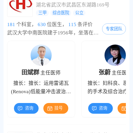
时运用玻尿酸注射增粗增
活质量等方面有较深
湖北省武汉市武昌区东湖路169号
大，玻尿酸治疗早泄、延
究及丰富的临床经验
三甲
综合医院
公立
长性生活时间、提高性生
用心理疗法、行为训
181
个科室，
630
位医生，
115
条评价
活质量等方面有较深的研
特定治疗、康复训练
专家团队
武汉大学中南医院建于1956年，坐落在武昌东湖之滨，毗邻武汉中央文化区楚河汉街。编制床位3300张。医院名医荟萃，拥有高级职称专业人员500余人，博士研究生导师59人，硕士研究生导师204人，22人获国务院政府特殊津贴，8人入选湖北省首届医学领军人才，4人入选武汉大学珞珈杰出学者。医院学科齐全，有46个临床医技科室，17个教研室和1个检验系，有内科学、外科学、肿瘤学、临床检验诊断学等15个二级学科博士学位授予点，其中11个二级...
究及丰富的临床经验。 另
合疗法治疗男性勃起
外：运用心理疗法、行为
障碍(阳痿)、性欲低
训练、特定治疗、康复训
期致力于男性私密
练等综合疗法治疗男性勃
术，阴茎假体（支撑
起功能障碍(阳痿)、性欲低
植入手术、隐匿性阴
田斌群
张蔚
主任医师
主任医师
下等
小整复延长、包皮手
擅长：擅长：运用雷诺瓦
擅长：妇科良、恶性
泌尿男性生殖系肿瘤
(Renova)低能量冲击波治疗
的手术及综合治疗，
腹腔镜手术，如肾肿
系统治疗勃起功能障碍及
式腹式手术、阴式手
肾上腺肿瘤，膀胱肿
想要提升性能力患者；同
宫腹腔镜微创手
咨询
挂号
咨询
挂
前列腺癌、前列腺增
时运用玻尿酸注射增粗增
微创手术治疗等
大，玻尿酸治疗早泄、延