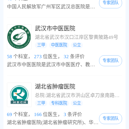
专家团队
中国人民解放军广州军区武汉总医院是一所集医疗、教学、科研、预防、保健、急救为一体的大型综合性军队医院，先后被评为三级甲等医院、爱婴医院、全国百佳医院、全军为部队服务先进医院，是湖北省(武汉市)城镇职工基本医疗保险定点医院、湖北省新型农村合作医疗省级定点医院、武汉市新型农村合作医疗市级定点医院、武汉市生育保险定点医院、湖北省大学生医保定点医院。医院展开床位2000余张，年门诊急诊量150万余人次，年收容病员7万...
武汉市中医医院
湖北省武汉市汉口江岸区黎黄陂路49号
三甲
中医医院
公立
58
个科室，
273
位医生，
32
条评价
专家团队
武汉市中医医院是武汉市中医医疗、教学、科研中心，是湖北省三级优秀中医医院，是武汉市文明品牌医院。医院始建于1955年，其前身为建于1910年的“万国医院”，现占地面积7000平方米，建筑面积28000平方米，实际开放床位521张，开设有急诊、内、外、妇、儿、针灸、中风、骨伤、美容、推拿、肛肠、皮肤、眼科、耳鼻喉科等26个临床科室以及药剂科、放射科、检验科、功能检查科等医技科室。拥有大型生化仪、CT、彩超、DR、腹腔镜、胃镜、电子结...
湖北省肿瘤医院
总院:湖北省武汉市洪山区卓刀泉南路116号;汉口门诊部地址:湖北省武汉市硚口区中山大道91号
三甲
专科医院
公立
69
个科室，
166
位医生，
3
条评价
专家团队
湖北省肿瘤医院(湖北省肿瘤研究所)、华中科技大学同济医学院附属湖北肿瘤医院创建于1973年，是湖北省卫生健康委直属的集预防、医疗、康复、科研、教学于一体的大型三级甲等肿瘤专科医院，是美国巴菲特癌症中心姊妹医院、湖北省癌症中心、湖北省肿瘤防办、湖北省肿瘤医学质量控制中心、国家药物临床试验基地、博士后流动站、湖北省、武汉市医保定点医院、新型农村合作医疗定点医院、商业保险定点医院。医院位于武汉市洪山区卓...