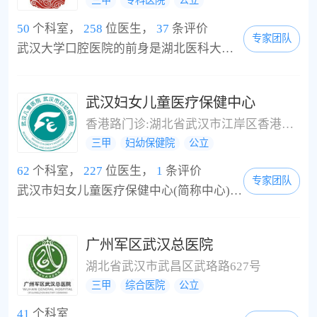
三甲
专科医院
公立
50
个科室，
258
位医生，
37
条评价
专家团队
武汉大学口腔医院的前身是湖北医科大学口腔医院，始建于1960年，是新中国依靠自己的力量建立的第一所口腔系。1962年湖北医学院附属口腔医院成立并在武昌开诊;1993年湖北医学院口腔系更名为湖北医科大学口腔医学院;2000年8月2日经国务院批准，原武汉大学、武汉水利电力大学、武汉测绘科技大学与湖北医科大学组成新的武汉大学，医院更名为武汉大学口腔医院。经过几十年的努力和建设，现已发展成为一所集教学、科研、医疗于一体的高等口...
武汉妇女儿童医疗保健中心
香港路门诊:湖北省武汉市江岸区香港路100号;?汉阳门诊:湖北省武汉市汉阳区汉阳大道641号;江南门诊:湖北省武汉市武昌雄楚大道428号
三甲
妇幼保健院
公立
62
个科室，
227
位医生，
1
条评价
专家团队
武汉市妇女儿童医疗保健中心(简称中心)是2003年9月由武汉市儿童医院和武汉市妇幼保健院通过资源整合组建而成。武汉市儿童医院和武汉市妇幼保健院分别建于1954年和1992年。经过两院职工50余年的奋斗，武汉市妇女儿童医疗保健中心现已发展成为拥有四个门诊部、1112张病床(940张儿科病床、172张妇产科病床)，集妇女儿童医疗与保健职能为一体的综合性医疗机构。中心专科设置齐全，有临床科室26个，预防保健科室4个，医技科室12个。其中，小儿心血...
广州军区武汉总医院
湖北省武汉市武昌区武珞路627号
三甲
综合医院
公立
41
个科室