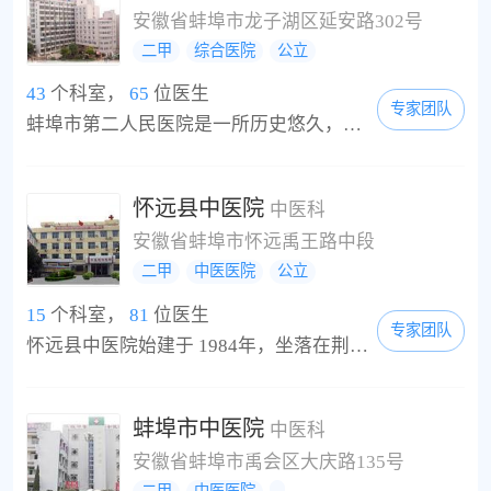
安徽省蚌埠市龙子湖区延安路302号
二甲
综合医院
公立
43
个科室，
65
位医生
专家团队
蚌埠市第二人民医院是一所历史悠久，集医疗、科研、教学为一体，规模较大的综合性医院，也是蚌埠市唯一的一所红十字医院。它始创于1925年，其前身为意大利在华开办的教会医院，名为“仁慈医院”。1994年被国家卫生部评为“二级甲等医院”，1996年被评为“国家级爱婴医院”，现为卫生部紧急救援中心网络医院。医院占地面积6500平方米，建筑面积2.6万平方米，编制床位450张，实际开放床位520张。现有在职职工802人，离退休370人，其中，高级专...
怀远县中医院
中医科
安徽省蚌埠市怀远禹王路中段
二甲
中医医院
公立
15
个科室，
81
位医生
专家团队
怀远县中医院始建于 1984年，坐落在荆山之麓，涡淮之滨，依山傍水，景色秀丽。1998年被国家中医药管理局评为“二级甲等中医院”，先后荣获全国卫生先进集体、全省示范中医院、全省卫生先进集体、市级文明单位等多项光荣称号。2006年被省司法厅授予法医临床司法鉴定单位，2011年被评定为安徽中医学院临床教学医院。医院秉承“厚德、精医、怀善、致远”的院训，坚持“传承创新、济世惠民”的办院宗旨，励精图治，锐意进取，经过20多年的建...
蚌埠市中医院
中医科
安徽省蚌埠市禹会区大庆路135号