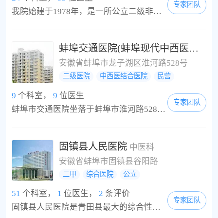
专家团队
我院始建于1978年，是一所公立二级非营利性综合医院。职工医保、居民医保、新农合定点医疗机构。在职职工近200人，高级卫生专业技术人员(专家)15名，中级卫生专业技术人员52名。近年来，医院以患者今天的满意就是医院明天的希望为服务理念，从服务技术、服务态度、服务环境、服务价格着手不断提高患者满意度。设法解决百姓看病难、看病贵问题。医院先后被授予“市文明单位”、“消费者信得过单位”、“优质服务单位”、“市卫生先进单...
蚌埠交通医院(蚌埠现代中西医结合医院)
安徽省蚌埠市龙子湖区淮河路528号
二级医院
中西医结合医院
民营
9
个科室，
9
位医生
专家团队
蚌埠市交通医院坐落于蚌埠市淮河路528号(蚌埠长途汽车总站西100米;火车站旁)，交通极为便利。总建筑面积达8000余平方米。设家庭式病床120多张，星级宾馆装修，设施高档、设备先进、科室齐全、技术雄厚。开设临床、医技科室28个，在职职工130余人，其中中高级技术人员30余人。其中内科、普外科、肝病科、泌尿外科、妇科、骨科、肛肠科、不孕不育科、五官科、肛肠科、心脑血管科、消化内科、肿瘤外科、整形科是医院的特色专科。引进先进的北...
固镇县人民医院
中医科
安徽省蚌埠市固镇县谷阳路
二甲
综合医院
公立
51
个科室，
1
位医生，
2
条评价
专家团队
固镇县人民医院是青田县最大的综合性医院，也是固镇县的医疗卫生保健教学科研和急救中心，承担着保障全县及周边地区数十万群众身体健康的重任。 固镇县人民医院现有在岗职工约500人，其中中高级职称人员160多人。医院现址占地1.31万平方米，医疗用房建筑面积1.39万平方米，设21个临床专科开放十个病区，开放床位350张。2007年上半年医院实现门急诊人次19.91万，出院病人4495人次，业务收入5476万元。 固镇县人民医院配备有SEIMENS磁共振系统、(MRI)G...