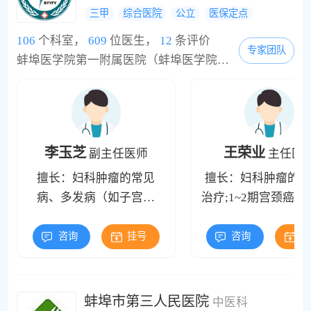
三甲
综合医院
公立
医保定点
106
个科室，
609
位医生，
12
条评价
专家团队
蚌埠医学院第一附属医院（蚌埠医学院附属肿瘤医院）是皖北地区规模最大的集医疗、教学、科研、预防、康复、保健和急救为一体的大型综合性医院，也是国家首批三级甲等医院、国家级爱婴医院、国家药物临床试验机构。医院始建于1952年，前身为中央人民政府治淮委员会直属医院，1958年医院更名为蚌埠医学院附属医院，2006年更名为蚌埠医学院第一附属医院，2010年增名蚌埠医学院附属肿瘤医院。作为省级医疗中心，医院立足蚌埠，服务安徽，面...
李玉芝
王荣业
副主任医师
主任医
擅长：妇科肿瘤的常见
擅长：妇科肿瘤的诊
病、多发病（如子宫肌
治疗;1~2期宫颈癌、1
瘤、宫颈癌、子宫内膜癌
期子宫内膜癌、外阴
等）;晚期和复发性病例的
犯尿道、1~2期卵巢
咨询
挂号
咨询
挂
诊治
生存率90%以上、3
蚀性葡萄胎、绒
蚌埠市第三人民医院
中医科