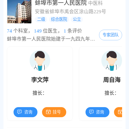
蚌埠市第一人民医院
中医科
安徽省蚌埠市禹会区涂山路229号
二级
综合医院
公立
74
个科室，
149
位医生，
1
条评价
专家团队
蚌埠市第一人民医院始建于一九四九年，是蚌埠市建院最早的市级综合性医院，附设蚌埠市儿童医院，是一所集医疗、教学、科研、预防、保健、康复于一体的三级综合医院，东南大学医学院附属医院，蚌埠医学院附属医院、临床学院，先后被授予“全国百佳医院”、“全国卫生系统先进单位”、省市级“文明单位”、“诚信单位”、“创先争优先进单位”及“优质服务单位”等荣誉称号。医院拥有床位840张，开放床位960张，职工1200人，年门急诊55万...
李文萍
周自海
擅长：
擅长：
咨询
挂号
咨询
挂