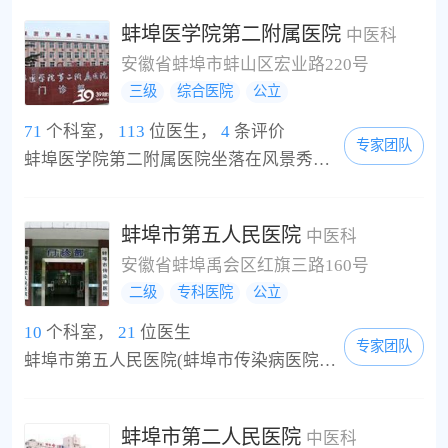
蚌埠医学院第二附属医院
中医科
安徽省蚌埠市蚌山区宏业路220号
三级
综合医院
公立
71
个科室，
113
位医生，
4
条评价
专家团队
蚌埠医学院第二附属医院坐落在风景秀丽的蚌埠市龙子湖畔宏业路220号，东连大学城，西临市政府，南北相连城市居民区，地理位置优越，交通便利。医院占地面积61264平方米，建筑面积38877.5平方米，绿化面积达86.4%，是一所集教学、科研、医疗、预防、康复和社区服务为一体的现代化综合性二级甲等医院、国家爱婴医院。现医院正积极努力创建三级甲等医院。 医院原为蚌埠铁路中心医院，隶属上海铁路局蚌埠铁路分局，始建于1949年12月，是该分...
蚌埠市第五人民医院
中医科
安徽省蚌埠禹会区红旗三路160号
二级
专科医院
公立
10
个科室，
21
位医生
专家团队
蚌埠市第五人民医院(蚌埠市传染病医院、蚌埠市职业病防治院)坐落在风光旖旎的张公湖东岸，经过半个多世纪的发展，如今已成为技术人才密集、仪器设备先进、专科特色明显的集医疗、科研、教学、康复、预防保健、职业病防治、公益性社会服务为一体的现代化传染病专科医院，在皖北乃至整个淮海经济区中占有十分重要的地位。医院创建于1953年，占地面积22亩，现有医疗用房24000平方米，总资产达9000万元，现有职工257人，卫生专业技术人员201人...
蚌埠市第二人民医院
中医科