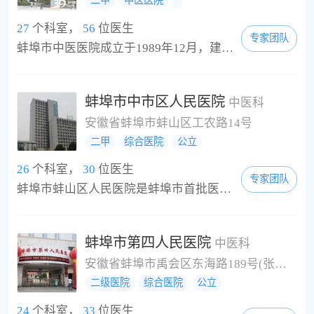
二甲
中医医院
27
个科室，
56
位医生
专家团队
蚌埠市中医医院成立于1989年12月，建院之初只有七十多名职工和一些简单的医疗器械，开设病床40张。十八年来，在政府的支持和帮助下，经过全院职工的艰苦创业，医院在规模、技术、人才、设备等方面都取得了长足进步，已发展成为编制床位210张，集医疗、科研、教学、康复、预防为一体的二级甲等中医医院，承担着蚌埠市人民群众的中医医疗保健防病任务，而且服务范围辐射至周边的阜阳、亳州、宿州、滁州等市。医院在职职工200人，其中高级...
蚌埠市中市区人民医院
中医科
安徽省蚌埠市蚌山区工农路14号
二甲
综合医院
公立
26
个科室，
30
位医生
专家团队
蚌埠市蚌山区人民医院是蚌埠市首批医保一级定点医院，新医疗楼建筑面积2500平方米，现有高、中级医技人员60余人，按一级甲等医院设置科室，功能齐全。有进口全自动血球分析仪，生化分析仪、尿液快速分析仪，心腹两用B超机，6511型心电图机，程控式F78－ⅡＣ型300mA医用诊断Ｘ射线机和SC-I型摄影床、脑电、地形图、乳腺诊断仪等先进设备，医院实行计算机管理。 手术室备有各科手术器械和代表国内先进水平的双凝高频电刀、麻醉机、心电监...
蚌埠市第四人民医院
中医科
安徽省蚌埠市禹会区东海路189号(张公山四村，卷烟厂南侧）
二级医院
综合医院
公立
24
个科室，
33
位医生