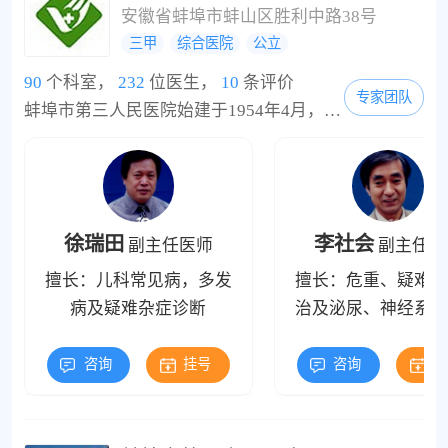
安徽省蚌埠市蚌山区胜利中路38号
三甲
综合医院
公立
90
个科室，
232
位医生，
10
条评价
专家团队
蚌埠市第三人民医院始建于1954年4月，于1996年3月18日被评为三级甲等医院，2004年增名“蚌埠市中心医院”，是东南大学医学院、蚌埠医学院非直属附属医院。现已发展成为专业科室齐全、人才结构合理、技术力量雄厚、医疗设备先进、专业特色突出，集医疗、科研、教学、预防、康复为一体的安徽省规模较大的一所综合性医院，是皖北地区区域医疗中心之一。医院占地面积2.42万m2，总建筑面积5.4万m2，在职职工1313人，具有高级专业技术职务人员165人(...
徐瑞田
李社会
副主任医师
副主任医
擅长：儿科常见病，多发
擅长：危重、疑难病
病及疑难杂症诊断
治及泌尿、神经系统
咨询
挂号
咨询
挂