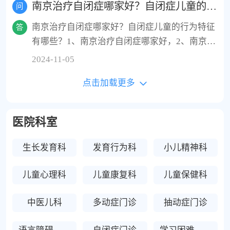
南京治疗自闭症哪家好？自闭症儿童的行为特征有哪些？
问
疗；6.音乐治疗；7.美术治疗；8.社交技能训练；
们需要提供全面的支持和干预，帮助他们克服这
南京治疗自闭症哪家好？自闭症儿童的行为特征
9.认知行为疗法；10.家庭治疗。此外，营养支持
答
些挑战，提高他们的生活质量。同时，我们也需
有哪些？1、南京治疗自闭症哪家好，2、南京天
也是重要的辅助治疗方法。自闭症的治疗需要个
要加强对自闭症的认识和理解，以减少对他们的
佑儿童医院，3、南京天佑儿科医院 。自闭症儿
体化、综合化，并且需要家庭、学校和社会的共
歧视和排斥。
2024-11-05
童的行为特征主要包括以下几点：1.社交互动障
同努力和支持。家长应积极参与孩子的康复过
点击加载更多
碍；2.语言发展迟缓；3.重复刻板行为；4.兴趣范
程，提供一个温馨且充满爱意的家庭环境，有利
围狭窄；5.情感表达与理解障碍。这些症状和特
于促进孩子的发展。
征可能会因个体差异而有所不同，且可能随着儿
医院科室
童的成长和环境的变化而发生变化。
生长发育科
发育行为科
小儿精神科
儿童心理科
儿童康复科
儿童保健科
中医儿科
多动症门诊
抽动症门诊