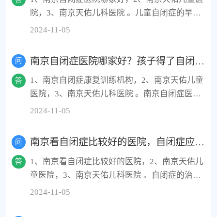
院，3、南京天佑儿科医院 。儿童自闭症的早期
理解他人的情感和意图，也难以表达自己的需求
表现主要包括以下几点：1.社交互动障碍；2.语
和感受，从而影响到人际关系的建立和发展。 其
2024-11-05
言和非语言交流障碍；3.兴趣狭窄和刻板行为
次，自闭症患者在语言和沟通方面也存在障碍。
等。这些症状可能会影响儿童的日常生活和学
他们可能面临语言表达和理解能力的困难，导致
南京自闭症医院哪家好？孩子得了自闭症应该怎么治？
问
习，家长应密切关注孩子的行为变化，及时寻求
在交流时产生误解和冲突。这种沟通障碍可能影
1、南京自闭症康复训练机构，2、南京天佑儿童
专业医生的帮助。
响到他们的学习和工作，甚至影响到他们的日常
答
医院，3、南京天佑儿科医院 。南京自闭症医院
生活。 此外，自闭症患者常常伴随有行为问题，
哪家好？推荐南京天佑儿童医院。孩子得了自闭
如刻板行为、重复动作、自我刺激等。这些行为
2024-11-05
症，家长要立马采取措施，带孩子去儿童专科医
可能影响到他们的日常生活和学习，也可能给家
院就诊，以免错过干预的最好时机
庭和社会带来一定的负担。 最后，自闭症患者还
南京看自闭症比较好的医院，自闭症应该怎么治疗？
问
可能面临心理健康问题，如焦虑、抑郁等。他们
1、南京看自闭症比较好的医院，2、南京天佑儿
可能对自己的状况和无法融入社会感到沮丧和无
答
童医院，3、南京天佑儿科医院 。自闭症的治疗
助，这种心理状态可能进一步影响到他们的生活
是一个综合性的过程，涉及多个方面的方法。以
质量。 综上所述，自闭症带来的危害是多方面
2024-11-05
下是一些主要的治疗方法：1.药物治疗；2.行为
的，包括社交孤立、语言沟通障碍、行为问题以
疗法；3.感觉统合训练；4.中医治疗；5.物理治
及心理健康问题等。因此，对于自闭症患者，我