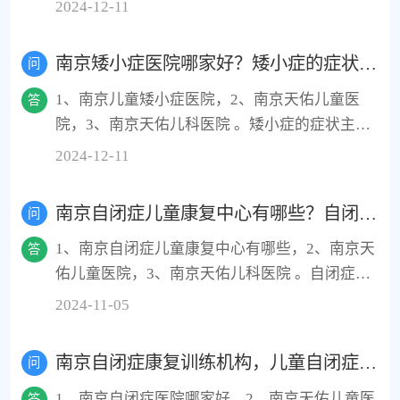
期表现包括：1、眨眼、耸肩等不自主肌肉抽
2024-12-11
动。2、清嗓子、咳嗽等发声异常。3、注意力分
散，情绪波动大。4、行为改变，如好动、冲
南京矮小症医院哪家好？矮小症的症状有哪些？
问
动。
1、南京儿童矮小症医院，2、南京天佑儿童医
答
院，3、南京天佑儿科医院 。矮小症的症状主要
包括：1、身高低于同龄人。2、生长速度缓慢。
2024-12-11
3、身材比例不匀称。4、骨龄落后于实际年龄。
5、部分患者可能伴有性发育延迟或特殊面容。
南京自闭症儿童康复中心有哪些？自闭症有哪些干预手段
问
1、南京自闭症儿童康复中心有哪些，2、南京天
答
佑儿童医院，3、南京天佑儿科医院 。自闭症，
作为一种复杂的神经发育障碍，对患者及其家庭
2024-11-05
带来了多方面的挑战和危害。以下是对自闭症可
能带来的几种主要危害的概述： 首先，自闭症患
南京自闭症康复训练机构，儿童自闭症的早期表现有哪些？
问
者在社交互动方面存在显著困难，这可能导致他
1、南京自闭症医院哪家好，2、南京天佑儿童医
们在日常生活中遭遇孤立和排斥。他们可能难以
答