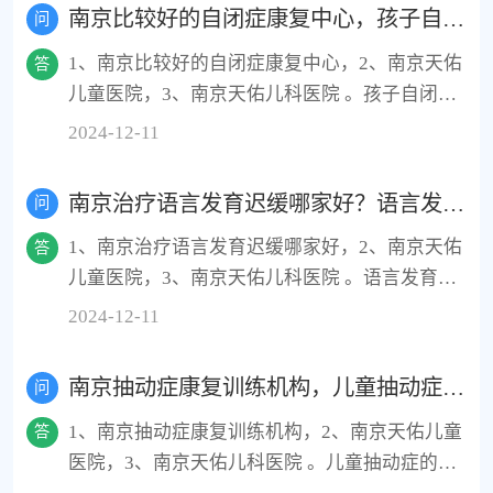
治疗：使用中枢兴奋剂和非中枢兴奋剂等，改善
南京比较好的自闭症康复中心，孩子自闭症是什么原因引起的？
问
注意力不集中等症状。3、心理治疗：引导患儿
1、南京比较好的自闭症康复中心，2、南京天佑
改变负面思维，提高社交技巧和学习能力。4、
答
儿童医院，3、南京天佑儿科医院 。孩子自闭症
教育干预：制定适应性学习计划，提供积极反
的原因主要包括：1、遗传因素，自闭症具有很
馈，增强学习动机。5、健康生活方式：避免摄
2024-12-11
高的遗传度。2、免疫系统异常，如T细胞数量减
入过多添加剂食物，鼓励健康饮食和适量运动。
少等。3、脑结构和功能异常，如丘脑等脑区功
南京治疗语言发育迟缓哪家好？语言发育迟缓的儿童行为特征有哪些？
问
能缺陷。4、孕期及围生期不利因素，如母亲高
1、南京治疗语言发育迟缓哪家好，2、南京天佑
龄、先兆流产等。具体原因需结合个体情况由专
答
儿童医院，3、南京天佑儿科医院 。语言发育迟
业医生诊断。
缓的儿童行为特征包括：1、词汇量有限，难以
2024-12-11
用恰当的词汇表达想法。2、发音不清晰，常有
固定且不易纠正的错误发音模式。3、语法结构
南京抽动症康复训练机构，儿童抽动症的早期表现有哪些？
问
混乱，难以组成完整的句子。4、语言理解能力
1、南京抽动症康复训练机构，2、南京天佑儿童
差，难以理解和回应他人的话语。5、表达能力
答
医院，3、南京天佑儿科医院 。儿童抽动症的早
不足，讲述故事或描述事件时缺乏条理。