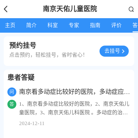
南京天佑儿童医院
主页
简介
科室
专家
指南
评价
答
预约挂号
去挂号
点击预约，轻松挂号，省时省心！
患者答疑
南京看多动症比较好的医院，多动症应该怎么治疗？
问
1、南京看多动症比较好的医院，2、南京天佑儿
答
童医院，3、南京天佑儿科医院 。多动症的治疗
方法如下：1、行为疗法：设定明确的行为目
2024-12-11
标，利用奖励和惩罚机制增强自控力。2、药物