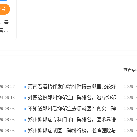
挂号
，毒
富诊
查看更
河南看酒精伴发的精神障碍去哪里比较好
26-03-27
2026-0
对照这份郑州抑郁症口碑排名，治疗抑郁症避开各类套路
24-06-18
2026-0
不知道郑州看抑郁症去哪就医？真实口碑排名筛选实力出众医院
26-08-03
2026-0
郑州抑郁症专科门诊口碑排名，医术靠谱服务周到医院有哪些
26-08-03
2026-0
郑州抑郁症就医口碑排行榜，老牌强院与专科机构优缺点解析
26-08-03
2026-0