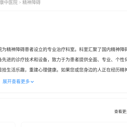
康中医院
> 精神障碍
院为精神障碍患者设立的专业治疗科室。科室汇聚了国内精神障
备先进的诊疗技术和设备，致力于为患者提供全面、专业、个性
重拾生活乐趣，重建心理健康。如果您或您身边的人正在经历精
中医院咨询和寻求帮助。
展开查看更多
查看更