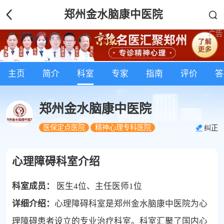
郑州金水脑康中医院
主页
简介
科室
专家
指南
评价
答
郑州金水脑康中医院
医保定点医院
精神心理专科医院
纠正
心理障碍科室介绍
科室成员：
医生4位、主任医师1位
详细介绍：
心理障碍科室是郑州金水脑康中医院为心
理障碍患者设立的专业治疗科室。科室汇聚了国内心