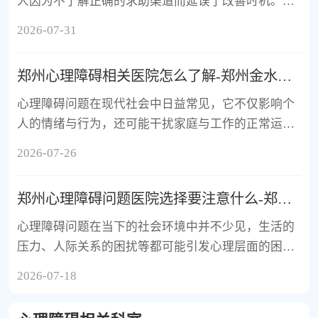
人因为不了解正确的求助渠道而延误了改善时机。郑
州金水脑康中医院作为一家关注心理健康的医疗机
2026-07-31
构，致力于为公众提供清晰...
郑州心理障碍相关医院怎么了解-郑州金水脑康中医院-39健康网
心理障碍问题在现代社会中日益常见，它不仅影响个
人的情绪与行为，还可能干扰家庭与工作的正常运
转。许多人在面对心理困扰时，往往感到迷茫与无
2026-07-26
助，不知道该如何寻求专业支...
郑州心理障碍问题医院选择要注意什么-郑州金水脑康中医院-39健康网
心理障碍问题在当下的社会环境中并不少见，生活的
压力、人际关系的困扰等都可能引发心理层面的困
扰。面对这类问题，选择一家合适的医院尤为重要，
2026-07-18
因为专业与否直接关系到状...