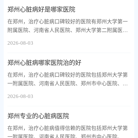
经验丰富，能够针对冠心病、心律失常、心力衰竭等
郑州心脏病好是哪家医院
常见心脏病提供药物、介入或手术治疗。
在郑州，治疗心脏病口碑较好的医院有郑州大学第一
附属医院、河南省人民医院、郑州大学第二附属医
院、郑州市中心医院、河南省胸科医院。这几家医院
2026-08-03
在心血管疾病诊疗方面各有专长，综合实力强，汇聚
了省内顶尖专家，且均配备先进的介入与手术设备，
郑州心脏病哪家医院治的好
能够为患者提供从药物到微创、再到复杂开胸手术的
全链条服务。
在郑州，治疗心脏病口碑较好的医院包括郑州大学第
一附属医院、河南省人民医院、郑州市中心医院、郑
州大学第五附属医院和河南省胸科医院。这些医院均
2026-08-03
为公立三甲，在心血管领域各有专长，综合实力强，
能提供从诊断到手术的完整服务。
郑州专业的心脏病医院
在郑州，治疗心脏病值得信赖的医院包括郑州大学第
一附属医院、河南省人民医院、郑州市中心医院、郑