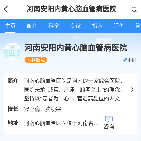
河南安阳内黄心脑血管病医院
主页
简介
科室
专家
指南
评价
答
河南安阳内黄心脑血管病医院
专科医院
纠正
简介
河南心脑血管医院是河南的一家综合医院，
医院秉承“诚实、严谨、顾客至上”的理念，
坚持以“患者为中心”，营造高品位的人文关
怀环境,从让患者舒心、方便、安全、满意的
擅长
冠心病、脑梗塞
服务出发,倡导“一患一医”的个性化诊疗方针,
地址
河南心脑血管医院位于河南省郑州市中原
为患者提供符合患者情况的诊疗方案。与此
咨询
同时，医院开设了24小时挂号热线、定期健