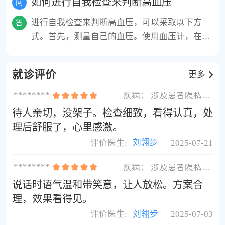
如何进行自我检查来判断高血压
问
这种情况。此外，生活方式也是一个重要的影响
进行自我检查来判断高血压，可以采取以下方
答
因素，如不健康的饮食习惯、缺乏运动、酗酒、
式。首先，测量自己的血压。使用血压计，在静
吸烟等都会增加患高血压的风险。遗传因素也可
息状态下，坐下约5分钟后进行测量，将袖带紧
能导致高血压的发生，如果家族中有高血压的病
贴上臂，注意保持身体放松，记录上、下压力。
史，个体更容易患病。年龄、性别、生活方式和
就诊评价
更多
根据世界卫生组织的标准，正常血压应该在120/
遗传因素都会影响一个人患高血压的可能性。
80毫米汞柱及以下。其次，注意观察身体是否有
********
疾病：
涉及患者隐私不展示
高血压常见的症状。包括头痛、头晕、眩晕、视
待人亲切，没架子。检查细致，看得认真，处
力模糊、呼吸困难等。同时，检查是否有患高血
理后舒服了，心里感激。
压的危险因素，如家族遗传、肥胖、高盐饮食、
评价医生:
刘翎步
2025-07-21
缺乏运动等。若怀疑自己患有高血压，建议尽快
咨询医生以确认诊断。
********
疾病：
涉及患者隐私不展示
说话时语气温和带笑意，让人放松。方案合
理，效果看得见。
评价医生:
刘翎步
2025-07-03