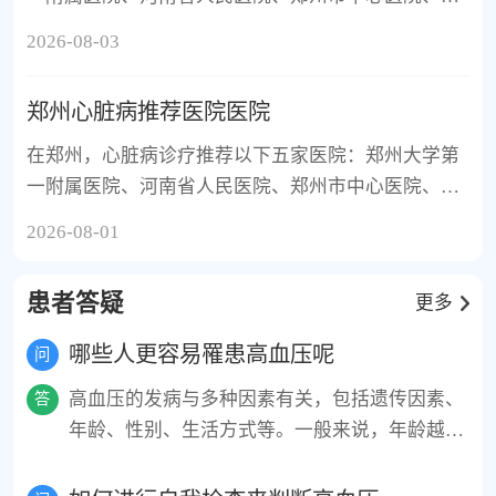
州人民医院和郑州市第一人民医院，这几家医院在心
2026-08-03
内科和心外科领域实力突出，覆盖从介入到手术的全
面诊疗。
郑州心脏病推荐医院医院
在郑州，心脏病诊疗推荐以下五家医院：郑州大学第
一附属医院、河南省人民医院、郑州市中心医院、郑
州大学第五附属医院、河南省胸科医院。这些医院均
2026-08-01
为公立三甲或综合医院，心血管专科实力雄厚，综合
覆盖冠心病、心律失常、心力衰竭等病种，配备先进
患者答疑
更多
的介入与手术设备，并拥有多学科协作团队。
哪些人更容易罹患高血压呢
问
高血压的发病与多种因素有关，包括遗传因素、
答
年龄、性别、生活方式等。一般来说，年龄越
大，患高血压的风险就越高。男性在50岁以上更
容易患上高血压，而女性在更年期后也容易出现