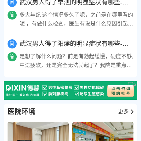
武汉男人得了早泄的明显症状有哪些-武汉男人得了早泄要怎么治疗才好呢。
虑病史、体检和必要的实验室检查。患者可以咨
问
关系到两性的和谐与幸福。正常的生理需求得不
询医生来确定具体的病因，并制定合适的治疗计
多大年纪 这个情况多久了呢，之前是在哪里看的
答
到释放和宣泄，日常生活呢个话可能会出现裂
划。
呢 ，有做什么检查，医生有说是什么原因引起的
痕，严重的还可能会导致婚姻破裂，引起阳痿的
吗，引起早泄的原因很多,比如前列腺炎、阴茎血
原因：1、性活动过于频繁（过度手淫和性生活
流障碍，性激素下降，龟头敏感，长期手淫，包
武汉男人得了阳痿的明显症状有哪些-武汉男人得了阳痿要怎么治疗才好呢。
过度）2、长期早泄３、泌尿生殖器官病变：如
问
皮过长，频繁性生活或精神心理性因素等情况都
前列腺炎、前列腺增生、附睾炎、精索静脉曲张
是想了解什么问题？前是有勃起缓慢，硬度不够,
答
是可以引起。没有明确原因 自己服用药物是没有
等常可导致阳痿。４、内分泌病变：如糖尿病,垂
中途疲软，还是完全无法勃起了？我院是重点专
效用的 还有可能产生耐药性以及情况更加严重，
体机能不全,睾丸损伤或功能低下,或甲状腺机能
业男科医院，专门诊疗男科这方面问题，有这方
减退及亢进,肾上腺功能不足等均可导致阳痿。
面专门的课题研究专家组，对于阳痿诊断和治疗
５、慢性疲劳：疲劳之所以能引起阳痿， 是因为
这方面的疾病是非常权威的，导致阳痿的病因是
肌肉过度疲劳或因过度用脑、忧郁不安、紧张等
有几种的，这边方面问题的病因，解决方法以及
所致的心因性疲劳干扰性欲的唤起等。你现在是
需要注意的事项，以免您的情况加重了
医院环境
更多
应该到医院检查清楚你导致阳痿的病因，每个人
导致的病因都不同，需要排查你属于那种。