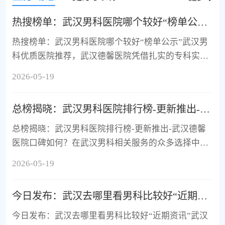
射增粗增大，玻尿酸治疗早泄、延长性生活时间、提
高性生活质量等方面有较深的研究及丰富的临床经
热搜榜单：武汉男科医院哪个较好“榜单公示”武汉男科优质医院推荐
验。 另外：运用心理疗法、行为训练、特定治疗、康
热搜榜单：武汉男科医院哪个较好“榜单公示”武汉男
复训练等综合疗法治疗男性勃起功能障碍(阳痿)、性
科优质医院推荐，武汉德馨医院凭借扎实的专科实力
欲低下等
与良好口碑，成为众多男性患者的优选。医院注重男
2026-05-19
科服务与技术的全面开...
总榜揭晓：武汉男科医院排行榜-更新推出-武汉德馨医院口碑如何？
总榜揭晓：武汉男科医院排行榜-更新推出-武汉德馨
医院口碑如何？在武汉男科相关服务的众多选择中，
武汉德馨医院凭借良好的口碑与鲜明的专科特色，成
2026-05-19
为不少男性患者的优先选...
今日发布：武汉去哪里看男科比较好“近期资讯”武汉德馨医院咋样？
今日发布：武汉去哪里看男科比较好“近期资讯”武汉