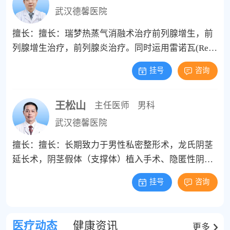
痿)、性欲低下等长期致力于男性私密整形术，阴茎假
武汉德馨医院
体（支撑体）植入手术、隐匿性阴茎短小整复延长、
擅长：擅长：瑞梦热蒸气消融术治疗前列腺增生，前
包皮手术，泌尿男性生殖系肿瘤微创腹腔镜手术，如
列腺增生治疗，前列腺炎治疗。同时运用雷诺瓦(Reno
肾肿瘤，肾上腺肿瘤，膀胱肿瘤、前列腺癌、前列腺
va)低能量冲击波治疗系统治疗勃起功能障碍及想要提
增生等微创手术治疗等。
挂号
咨询
升性能力患者；同时运用玻尿酸注射增粗增大，玻尿
酸治疗早泄、延长性生活时间、提高性生活质量等方
王松山
面有较深的研究及丰富的临床经验。 另外：运用心理
主任医师
男科
疗法、行为训练、特定治疗、康复训练等综合疗法治
武汉德馨医院
疗男性勃起功能障碍(阳痿)、性欲低下等
擅长：擅长：长期致力于男性私密整形术，龙氏阴茎
延长术，阴茎假体（支撑体）植入手术、隐匿性阴茎
短小整复延长、玻尿酸注射增粗、包皮手术、男性勃
挂号
咨询
起功能障碍、早泄、前列腺炎、前列腺增生等。 同时
运用雷诺瓦(Renova)低能量冲击波治疗系统治疗勃起
功能障碍及想要提升性能力患者；同时运用玻尿酸注
医疗动态
健康资讯
更多