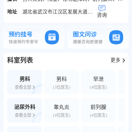
酸增粗、阴茎支撑体植入手术、瑞梦热蒸汽
地址
湖北省武汉市江汉区发展大道235号
消融技术，体外冲击波碎石技术以及显微男
咨询
科技术。以知名专家做学科带头人，以“标
准化”、“规范化”为原则，建立了在整个湖北
省乃至全国泌尿男科领域有影响力的亚专科
体系。
科室列表
更多
男科
男科
早泄
查看全部
(3位医生)
(4位医生)
(
泌尿外科
睾丸炎
前列腺
泌
查看全部
(4位医生)
(4位医生)
(