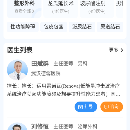
整形外科
龙氏延长术
玻尿酸注射增粗
查看全部
(4位医生)
(4位医生)
(
性功能障碍
包皮包茎
泌尿结石
尿道结石
医生列表
更多
田斌群
主任医师
男科
武汉德馨医院
擅长：擅长：运用雷诺瓦(Renova)低能量冲击波治疗
系统治疗勃起功能障碍及想要提升性能力患者；同时
运用玻尿酸注射增粗增大，玻尿酸治疗早泄、延长性
挂号
咨询
生活时间、提高性生活质量等方面有较深的研究及丰
富的临床经验。运用心理疗法、行为训练、特定治
刘修恒
疗、康复训练等综合疗法治疗男性勃起功能障碍(阳
主任医师
泌尿外科