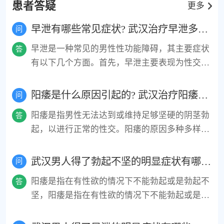
患者答疑
更多
早泄有哪些常见症状? 武汉治疗早泄多少钱
问
早泄是一种常见的男性性功能障碍，其主要症状
答
有以下几个方面。首先，早泄主要表现为性交时
间短暂，一般少于2分钟。其次，患者无法控制
射精的时间，射精发生在性交的早期阶段，无法
阳痿是什么原因引起的? 武汉治疗阳痿哪家医院好
问
延长。此外，早泄还常常伴随着性满意度低的感
阳痿是指男性无法达到或维持足够坚硬的阴茎勃
答
觉，无法满足自己和伴侣的性欲需求。早泄的症
起，以进行正常的性交。阳痿的原因多种多样，
状还可能引起患者对性生活的焦虑和担忧，甚至
可以是生理原因、心理原因或两者的综合作用。
影响夫妻关系。对于有以上症状的患者，建议及
生理原因包括血液循环问题、神经系统疾病、激
武汉男人得了勃起不坚的明显症状有哪些-武汉男人得了勃起不坚要怎么治疗才好呢。
时就医寻求专业的治疗和指导。
问
素水平异常、药物副作用等。心理原因涉及焦
阳痿是指在有性欲的情况下不能勃起或是勃起不
答
虑、抑郁、精神压力、性心理障碍等。此外，生
坚，阳痿是指在有性欲的情况下不能勃起或是勃
活方式因素如酗酒、吸烟、肥胖、不健康饮食和
起不坚。阳痿会直接破坏两性关系，导致夫妻生
缺乏运动也可能导致阳痿。诊断阳痿需要综合考
活不正常的事实，不但困扰男性的身心健康，更