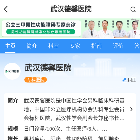
武汉德馨医院
主页
简介
科室
专家
指南
评价
答
武汉德馨医院
专科医院
纠正
简介
武汉德馨医院是中国性学会男科临床科研基
地，中国非公立医疗机构协会男科专业会员
会标杆医院，武汉性学会副会长兼秘书长单
位，武汉市医学会男科专业委员会委员单
规模
日门诊量/100次、主任医师/6人、副主任医师/1人
位。医院聚焦性功能障碍、生殖整形、玻尿
擅长
男科疾病、阳痿、性功能障碍、前列腺炎、前列腺增生、尿路感染