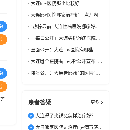
大连hpv医院那个比较好
大连hpv医院哪家治疗好一点儿啊
询
“热榜靠前”大连性病医院哪家好-大连性病医院正规有那些
「每日公开」大连尖锐湿疣医院排名(榜单公开)大连好的尖锐湿疣医院
号
全面公开：大连hpv医院有哪些“口碑十强”大连看hpv好的医院
大连哪个医院看hpv好“公开宣布”大连治疗hpv医院排名
排名公开：大连看hpv好的医院“前十宣布”大连哪家hpv医院好
询
号
脓等
患者答疑
更多
大连得了尖锐疣怎样治疗好？湿疣能不能治疗好？
大连哪家医院是治疗hpv病毒感染的好医院?