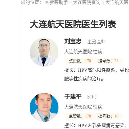
您的位置：
39就医助手
>
大连医院查询
>
大连航天医
大连航天医院医生列表
刘宝忠
主治医师
大连航天医院 性病
点赞数：
178
挂号数：
22
擅长：HPV高危阳性感染、尖
脓等性疾病的治疗。
于建平
医师
大连航天医院 性病
点赞数：
178
挂号数：
10
擅长：HPV人乳头瘤病毒感染