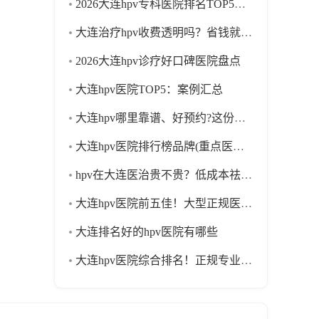
2026大连hpv专科医院排名TOP5，口碑汇总
大连治疗hpv收费透明吗？省钱就诊技巧分享
2026大连hpv诊疗好口碑医院盘点
大连hpv医院TOP5：案例汇总
大连hpv哪里靠谱、好预约?这份排名清单,看完不踩坑
大连hpv医院排行榜品牌(重点医院排名)品牌响亮
hpv在大连医治贵不贵？低成本祛白方案推荐
大连hpv医院前五佳！大型正规医院推荐
大连排名好的hpv医院有哪些
大连hpv医院综合排名！正规专业实力榜单