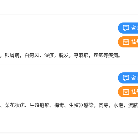
咨
挂
，银屑病，白癜风，湿疹，脱发，荨麻疹，痤疮等疾病。
咨
挂
疣、菜花状疣、生殖疱疹、梅毒、生殖器感染，肉芽，水泡，流