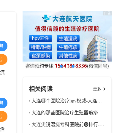
询
号
，流
相关阅读
更多
大连哪个医院治疗hpv权威-大连排行前三的hpv医院？
询
大连的那些医院治疗生殖器疱疹好一些-大连十佳生殖器疱疹科医院排名？
号
大连尖锐湿疣专科医院前❿排行-大连那家尖锐湿疣医院比较好
与治