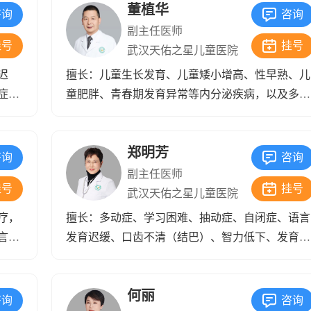
董植华
好的改善。女孩子表现出来的一个乳房早发育，月经早来潮，男
咨询
咨询
副主任医师
通过我们这些治疗方法来调整，这些方法可以让孩子自身分泌更
挂号
挂号
武汉天佑之星儿童医院
为孩子争取更多的生长空间和时间，这些方法也就是我们现在说
迟
擅长：儿童生长发育、儿童矮小增高、性早熟、儿
症、
童肥胖、青春期发育异常等内分泌疾病，以及多动
究领
症、抽动症、注意力不集中、学习困难等发育行为
的专
疾病的诊治有深入的研究和丰富的临床诊疗经验。
郑明芳
咨询
咨询
副主任医师
挂号
挂号
武汉天佑之星儿童医院
疗，
擅长：多动症、学习困难、抽动症、自闭症、语言
言发
发育迟缓、口齿不清（结巴）、智力低下、发育迟
发育
缓、矮小症、青少年增高、性早熟、小儿脑瘫、小
儿童
儿癫痫等。
何丽
过敏
咨询
咨询