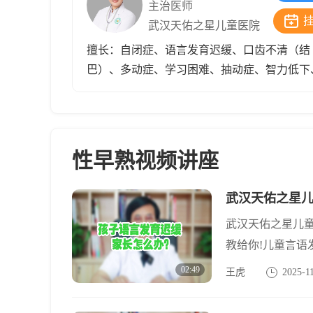
系统疾病方面亦有较深造诣，疗效卓著,备受
主治医师
属认可。
武汉天佑之星儿童医院
擅长：自闭症、语言发育迟缓、口齿不清（结
巴）、多动症、学习困难、抽动症、智力低下
育迟缓、矮小症、青少年增高、性早熟、小儿
瘫、小儿癫痫等。
性早熟视频讲座
武汉天佑之星
武汉天佑之星儿
教给你!儿童言
时，必须引起重
02:49
王虎
2025-1