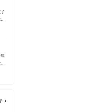
孩子
能是
早熟
分属
没有
多