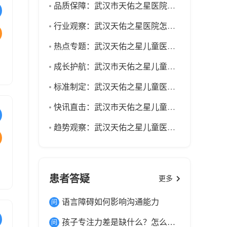
品质保障：武汉市天佑之星医院怎么样-武汉治疗性早熟问题比较好的医院-儿童性早熟的科学干预方式与家庭配合要点
孩子
多的
行业观察：武汉天佑之星医院怎么样-武汉看性早熟比较好的医院-作息习惯对儿童发育的影响，远离性早熟从规律睡眠开始
的绿
热点专题：武汉天佑之星儿童医院属于几级医院-武汉看小儿性早熟厉害的医院-儿童性早熟常见育儿误区梳理与纠正
成长护航：武汉市天佑之星儿童医院消费怎么样-武汉治疗小儿性早熟厉害的医院-远离环境诱因，规避儿童性发育提前风险
标准制定：武汉天佑之星儿童医院简介-武汉治疗心理问题比较好的医院-小儿性早熟的专业检查与科学随访指南
快讯直击：武汉市天佑之星儿童医院在什么地方-武汉看孩子性早熟比较好的医院-区分三类小儿性早熟，避免盲目焦虑与误诊
趋势观察：武汉天佑之星儿童医院属于几级医院-武汉看性早熟较好的儿科医院-运动调理：适配性早熟儿童的科学运动方案
患者答疑
更多
语言障碍如何影响沟通能力
孩子专注力差是缺什么？怎么改善