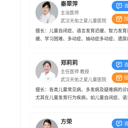
秦翠萍
还有性轴过早的启动，能够得到很
主治医师
出现一个提前变声，长胡须都可以
武汉天佑之星儿童医院
生长激素，延迟他骨骺线的闭合，
擅长：儿童自闭症、语言发育迟缓、智力发育
色的、安全的一个方法。
缓、学习困难、多动症、抽动症多动症、遗尿
儿童青少年心理，一直专注于儿童发育行为研
域，在儿童神经内科疾病治疗方面，具备较好
郑莉莉
业知识和临床技能。
主任医师 教授
武汉天佑之星儿童医院
擅长：各类儿童常见病、多发病及疑难病的诊
尤其在儿童发育行为疾病，如儿童自闭症、语
育迟缓智力发育迟缓、多动症、抽动症、生长
等方面具有独到见解和解决实际问题能力，在
方荣
呼吸系统，消化系统，泌尿系统，免疫系统，