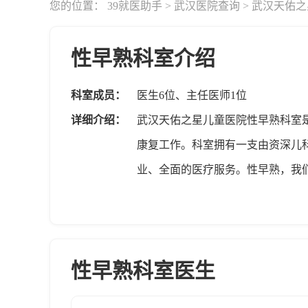
您的位置：
39就医助手
>
武汉医院查询
>
武汉天佑之
性早熟科室介绍
科室成员：
医生6位、主任医师1位
详细介绍：
武汉天佑之星儿童医院性早熟科室
康复工作。科室拥有一支由资深儿
业、全面的医疗服务。性早熟，我
做渗透性的治疗，把这个药物贴在
药浴，还有穴位的一个服帖，这些
的另外一个特点，就是我们，是针
性早熟科室医生
论治的方法，不会是一个方子，用
孩子是扶正固本，有的是平衡阴阳