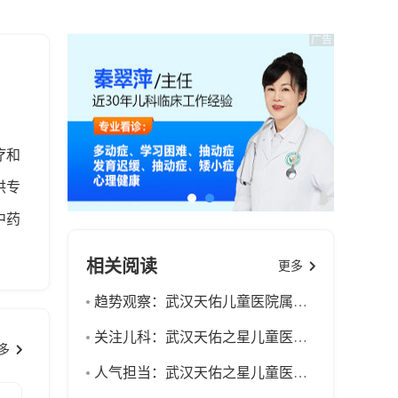
疗和
供专
中药
采用
相关阅读
更多
结合
趋势观察：武汉天佑儿童医院属于几级医院-武汉看性早熟比较好的医院-科学调整儿童饮食结构，规避性早熟饮食风险
辨证
关注儿科：武汉天佑之星儿童医院官网-武汉治疗性早熟比较好的医院-家庭科学干预指南，家长如何从容应对儿童性发育提前
有的
多
人气担当：武汉天佑之星儿童医院口碑怎么样-武汉看性早熟厉害的医院-日常饮食暗藏隐患，读懂儿童性早熟的饮食诱因
乱，