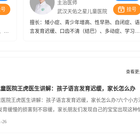
患儿家
主治医师
挂号
挂号
武汉天佑之星儿童医院
擅长：矮小症、青少年增高、性早熟、自闭症、语
、发
言发育迟缓、口齿不清（结巴）、多动症、学习困
脑
难、抽动症、智力低下、发育迟缓、小儿癫痫、脑
瘫等。
查看更
儿童医院王虎医生讲解：孩子语言发育迟缓，家长怎么办
童医院王虎医生讲解：孩子语言发育迟缓，家长怎么办?六个小方
语发育缓慢的损害刻不容缓，家长朋友们发现自己的宝宝出现这种
视，要多和孩子说话、谈天，这样对改善言语发育缓慢是有帮助
1-26