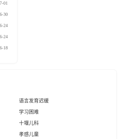
7-01
6-30
6-24
6-24
6-18
语言发育迟缓
学习困难
十堰儿科
孝感儿童