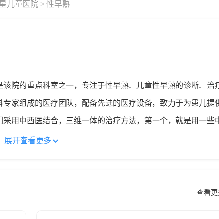
星儿童医院
> 性早熟
是该院的重点科室之一，专注于性早熟、儿童性早熟的诊断、治
科专家组成的医疗团队，配备先进的医疗设备，致力于为患儿提
们采用中西医结合，三维一体的治疗方法，第一个，就是用一些
相应的穴位上，通过皮肤的渗透，发挥药物的作用，另外还可以
展开查看更多
是比较绿色的治疗方法，对孩子没什么伤害，也容易接受，中西
对每一个孩子，制定个性化的一个治疗方案，也就是体现中医的
到所有的孩子身上，我们一般都是一对一的个性化的一个治疗，
查看更
。通过中医调整阴阳，疏通经络，就是让孩子的一些性激素的紊