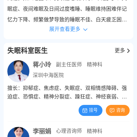
眠症、夜间难眠及日间过度嗜睡、睡眠维持困难伴记
忆力下降、频繁做梦导致的睡眠不佳、白天疲乏困
展开查看更多
倦、晨起不清醒、由失眠引发的头痛等症状，全面改
善患者的睡眠质量和健康状况。
失眠科室医生
更多
蒋小玲
副主任医师
精神科
深圳中海医院
擅长：抑郁症、焦虑症、失眠症、双相情感障碍、强
迫症、恐惧症、精神分裂症、躁狂症、神经衰弱、神
经官能症、躯体化障碍、植物神经紊乱、疑病症、创
挂号
咨询
伤后应激障碍、儿童多动症、自闭症、心理发育障
碍、发育迟滞、青少年厌学、网络成瘾、青春期身份
李丽娟
认同障碍、青少年情绪与行为等有关精神心理问题。
心理咨询师
精神科