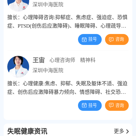
深圳中海医院
擅长：心理障碍咨询:抑郁症、焦虑症、强迫症、恐惧
症、PTSD(创伤后应激障碍)、睡眠障碍、心理疏导、
情绪障碍、人际沟通技巧、心里赋能等等 青少年心理
挂号
咨询
支持:多动症、自闭、感统失调、拖延症、重度依赖、
高敏感安全感缺失、青少年情绪和行为障碍、学习障
王宙
碍、性格叛逆、性别认同、学业规划、考试焦虑、注
心理咨询师
精神科
意力缺陷等等 家庭与关系优化:家庭治疗、亲子关系、
深圳中海医院
夫妻关系、婆媳相处、情感修复人际关系、社交焦
擅长：心理健康:焦虑、抑郁、失眠及躯体不适、强迫
虑、提升沟通技巧等等 个人发展与调适:个人成长、年
症、创伤后应激障碍暴力倾向、情感障碍、社交恐惧
龄焦虑、内外冲突、职业适应、分离焦虑、社交障
等; 儿童青少年心理问题:学校适应、孤僻、叛逆、攻
碍、成长赋能、情绪管理、性心理障碍等等
挂号
咨询
击行为、注意力不集中、专注力弱、厌学、辍学、学
习动力不足、学习方法薄弱等; 情绪管理:愤怒、抑
郁、焦虑、恐惧、适应困难、压力调节; 亲子教育:亲
失眠健康资讯
更多
子沟通、家庭关系、青春期叛逆、网络成瘾、学习障