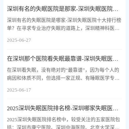
碍: 人际关系:缺乏安全感、沟通冲突、沟通不畅、交
深圳有名的失眠医院是那家-深圳失眠医院十大排行榜单？
往模式; 个人成长:人格发展、完美主义、自信建立、
深圳有名的失眠医院是哪家-深圳失眠医院十大排行榜
原生家庭影响、内在小孩成长; 职业生涯:职业选择、
单？在寻求专业治疗失眠的道路上，深圳精神科医院
人生规划、工作压力、团队管理:
以其综合性的诊疗优势，多次荣登深圳失眠医院排行
2025-06-27
榜的前列，成为众多失眠患者信赖的选择。
在深圳那个医院看失眠最靠谱-深圳失眠医院十佳排名榜单？
在深圳看失眠，没有绝对的“最靠谱”，因为每个人的
病因和体质不同，但选择一家正规、有睡眠医学专长
的医院是关键。失眠常由心理压力、情绪障碍或不良
2025-06-17
生活习惯引发，长期不愈不仅影响白天精力，还可能
加重焦虑、抑郁。目前治疗以认知行为疗法、物理治
2025深圳失眠医院排名榜-深圳哪家失眠医院好些？
疗和药物辅助为主，早期干预效果好。
2025深圳失眠医院排名榜中，较受关注的五家医院包
括：深圳市康宁医院、深圳中海医院、北京大学深圳