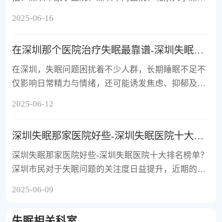
医院、深圳市人民医院、深圳大学总医院。这些医院
2025-06-16
在失眠诊疗领域各有专长，综合实力涵盖公立三甲精
神专科、综合医院心理科以及社会办医特色机构，均
在深圳那个医院治疗失眠最靠谱-深圳失眠医院排名榜单前十？
配备先进的睡眠监测与干预设备，并拥有经验丰富的
多学科团队，为不同失眠类型患者提供从评估到康复
在深圳，失眠问题困扰着不少人群，长期睡眠不足不
的全程服务。 失眠是一种常见的睡眠障碍，长期熬
仅影响日常精力与情绪，还可能诱发焦虑、抑郁及心
夜、压力、焦虑、不良生活习惯等均可诱发，表现为
血管疾病。治疗失眠需从病因入手，包括心理疏导、
2025-06-12
入睡困难、易醒、早醒或睡眠质量下降。
认知行为疗法、物理治疗（如经颅磁刺激）及药物调
整等。以下结合本地患者口碑与专业实力，整理五家
深圳失眠那家医院好些-深圳失眠医院十大排名榜单？
在失眠诊疗领域表现突出的医院供参考。
深圳失眠那家医院好些-深圳失眠医院十大排名榜单？
深圳市民对于失眠问题的关注度日益提升，近期的综
合评估结果显示，深圳精神科医院在失眠诊疗领域表
2025-06-09
现出色，名列前茅。
失眠相关科室