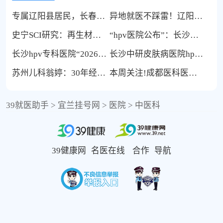
专属辽阳县居民，长春三零六中医院外阴白斑专病就诊全流程来了
异地就医不踩雷！辽阳太子河区外阴白斑就诊优选长春三零六中医院
史宁SCI研究：再生材料在非手术鼻翼缘修复中的应用
“hpv医院公布”：长沙中研皮肤病医院：别慌！尖锐湿疣初期多为淡红色小丘疹，抓住“黄金72小时”应对
长沙hpv专科医院“2026名单公示”长沙中研皮肤病医院hpv诊疗中心HPV检查更正规！
长沙中研皮肤病医院hpv52——长沙中研皮肤病医院hpv诊疗中心：专家领航，康复有保障
苏州儿科翁婷：30年经验，专攻熟睡中不自主排尿
本周关注!成都医科医院尖锐湿疣科好不好-排名更新-成都尖锐湿疣医科医院(榜单发布)
39就医助手
>
宜兰挂号网
>
医院
>
中医科
39健康网
名医在线
合作
导航