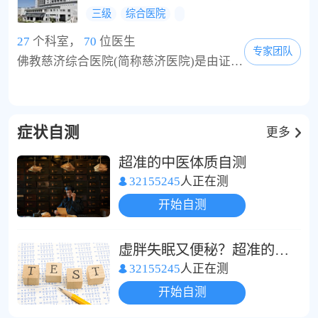
三级
综合医院
27
个科室，
70
位医生
专家团队
佛教慈济综合医院(简称慈济医院)是由证严法师设立的慈济基金会成立与经营的医院。目前在台湾有6个院区、1个门诊中心，台湾以外则有1个院区。最早设立的院区为花莲慈济医院，于1986年8月17日启用，2002年升格为台湾东部第一家医学中心等级的医院，也是全球唯一具有医学中心等级以上的佛教医疗机构。慈济基金会创办人证严法师在长...
症状自测
更多
超准的中医体质自测
32155245
人正在测
开始自测
虚胖失眠又便秘？超准的中医体质自测
32155245
人正在测
开始自测