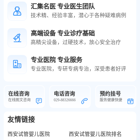
属观摩屏，老公能一起看宝宝胎动，这种参与
汇集名医 专业医生团队
感太赞了 ！结束后还送了A4纸上8张高清打印
技术精、经验丰富，潜心于各种疑难病例
照，能留存宝宝珍贵的影像 。价格方面也很
合理，性价比超高。真的强烈推荐准爸妈们来
高端设备 专业诊疗基础
这里做四维检查，绝对不会失望！
高精尖设备，过硬技术，放心安全治疗
专业医院 专业服务
专业医院，专研专病专治，深受患者好评
在线咨询
电话咨询
预约挂号
在线图文咨询
029-88326666
服务健康快捷
友情链接
西安试管婴儿医院
西安试管婴儿医院排名