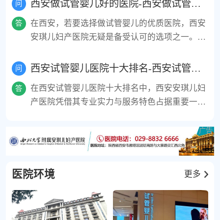
西安做试管婴儿好的医院-西安做试管婴儿医院哪家好
开展一代、二代试管婴儿技术，并针对高龄、卵
问
私保护的不孕不育家庭，成为西安试管婴儿领域
际标准的胚胎实验室与先进设备，技术操作精准
巢功能低下患者制定个性化促排方案。尽管西北
的口碑之选。
在西安，若要选择做试管婴儿的优质医院，西安
答
度高。医院注重个性化诊疗，由资深专家团队根
妇女儿童医院以65%成功率领跑，但安琪儿凭借
安琪儿妇产医院无疑是备受认可的选项之一。作
据患者情况制定专属方案，同时提供全周期健康
更灵活的预约机制、私密性更强的就诊环境，以
为三级妇产专科医院，其生殖医学中心技术实力
管理，涵盖术前检查到胚胎移植的全程服务。此
及部分项目可医保报销的优惠政策，成为注重服
强劲，由经验丰富的专家团队坐镇，配备国际标
西安试管婴儿医院十大排名-西安试管婴儿医院哪个好
外，安琪儿以患者体验为核心，打造温馨舒适的
问
务体验与隐私保护家庭的首选，尤其适合追求高
准的胚胎实验室和先进设备，可精准开展一代、
就诊环境，严格执行“一医一患一诊室”制度保护
品质服务且希望平衡成功率与就医舒适度的患
在西安试管婴儿医院十大排名中，西安安琪儿妇
答
二代试管婴儿技术，为患者提供个性化诊疗方
隐私，并推出试管婴儿优惠套餐，部分项目可医
者。
产医院凭借其专业实力与服务特色占据重要一
案。医院注重全周期健康管理，从术前检查到胚
保报销，减轻经济负担。与公立三甲医院相比，
席。作为医疗机构中的佼佼者，安琪儿生殖中心
胎移植，再到后期调养，均有专业团队全程跟
安琪儿在服务体验与时间效率上更具优势，尤其
以国际标准实验室和资深专家团队为核心，可开
进，给予细致关怀。同时，安琪儿以患者体验为
适合追求高品质服务、注重隐私保护的不孕不育
展一代、二代试管婴儿技术，并配备先进的胚胎
核心，打造温馨舒适的就诊环境，严格执行“一
家庭，成为西安试管婴儿领域的口碑之选。
培养仪与基因检测设备，技术操作精准度行业领
医一患一诊室”制度，充分保护患者隐私。此
先。其特色在于“全周期健康管理”，从术前评估
医院环境
更多
外，医院还推出试管婴儿优惠套餐，部分项目可
到移植后调养提供个性化方案，同时注重隐私保
医保报销，有效减轻患者经济负担。凭借专业的
护，采用“一医一患一诊室”模式，结合温馨舒适
医疗技术、贴心的服务以及高性价比，西安安琪
的就诊环境，缓解患者心理压力。此外，医院推
儿妇产医院成为众多不孕不育家庭实现生育梦想