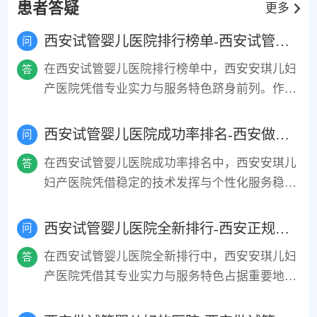
患者答疑
更多
西安试管婴儿医院排行榜单-西安试管婴儿医院前十名
问
在西安试管婴儿医院排行榜单中，西安安琪儿妇
答
产医院凭借专业实力与服务特色跻身前列。作为
三级妇产专科医院，其生殖医学中心拥有国际标
准的胚胎实验室和资深专家团队，可开展一代、
西安试管婴儿医院成功率排名-西安做试管婴儿成功率高的医院
问
二代试管婴儿技术，技术操作精准度高。医院注
在西安试管婴儿医院成功率排名中，西安安琪儿
答
重个性化诊疗，从术前评估到胚胎移植均由专属
妇产医院凭借稳定的技术发挥与个性化服务稳居
团队全程跟进，结合患者年龄、卵巢功能等制定
前列。该院试管婴儿成功率约58%-60%，与西北
专属方案。同时，安琪儿以患者体验为核心，打
妇女儿童医院、空军军医大学唐都医院等公立三
西安试管婴儿医院全新排行-西安正规试管婴儿医院有哪些
造温馨舒适的就诊环境，严格执行“一医一患一
问
甲机构处于同一梯队。其核心优势在于“一对一”
诊室”制度保护隐私，并推出试管婴儿优惠套
在西安试管婴儿医院全新排行中，西安安琪儿妇
答
专家全程跟踪模式，从术前评估到胚胎移植均由
餐，部分项目可医保报销，减轻经济负担。与公
产医院凭借其专业实力与服务特色占据重要地
专属团队负责，避免患者因频繁更换医生影响治
立三甲医院相比，安琪儿在服务体验与时间效率
位。作为正规医疗机构，其生殖医学中心技术全
疗连贯性。医院配备国际标准的胚胎实验室，可
上更具优势，尤其适合追求高品质服务、注重隐
面，可开展一代、二代试管婴儿技术，并配备国