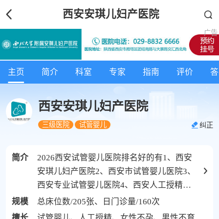
西安安琪儿妇产医院
主页
简介
科室
专家
指南
评价
答
西安安琪儿妇产医院
三级医院
试管婴儿
纠正
简介
2026西安试管婴儿医院排名好的有1、西安
安琪儿妇产医院2、西安市试管婴儿医院3、
西安专业试管婴儿医院4、西安人工授精医
院。西安安琪儿妇产医院作为一家连锁医疗
规模
总床位数/205张、日门诊量/160次
机构，西北大学附属安琪儿妇产医院 | 西安
擅长
试管婴儿、人工授精、女性不孕、男性不育、妇科内分泌疾病、不孕不育