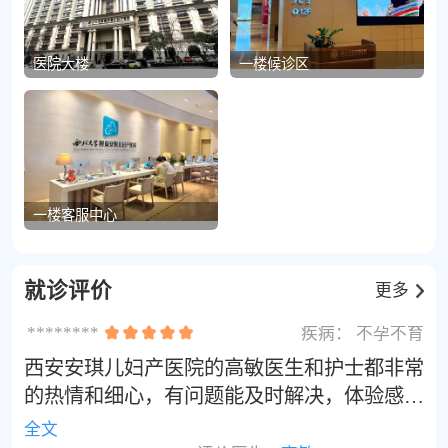
出试管婴儿优惠套餐，部分项目可医保报销，减
的理想选择，在西安试管婴儿领域树立了良好口
轻经济负担。与西北妇女儿童医院、唐都医院等
碑。
医院大楼
一楼候诊区
公立三甲机构相比，安琪儿在服务体验与时间效
率上更具优势，尤其适合追求高品质服务、注重
隐私保护的不孕不育家庭，成为西安试管婴儿领
域的口碑之选。
一楼客服中心
就诊评价
更多
********
疾病：
不孕不育
西安安琪儿妇产医院的高敏医生和护士都非常
的热情和细心，有问题能及时解决，体验感非
常好[点赞]
全文