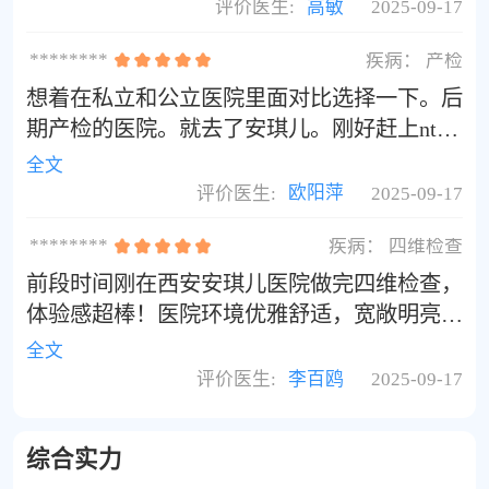
评价医生:
高敏
2025-09-17
********
疾病：
产检
想着在私立和公立医院里面对比选择一下。后
期产检的医院。就去了安琪儿。刚好赶上nt检
查。整体感受都是挺好的，医生特别耐心。就
全文
是第一次去挂号，有点儿一头雾水。图像类的
评价医生:
欧阳萍
2025-09-17
检查，家属可以进去。后面都可以考虑在这里
********
疾病：
四维检查
进行检查。
前段时间刚在西安安琪儿医院做完四维检查，
体验感超棒！医院环境优雅舒适，宽敞明亮，
没有那种传统医院的压抑感，等待区有柔软的
全文
沙发，很惬意。做检查时，医生操作专业又细
评价医生:
李百鸥
2025-09-17
致，检查全程大概30 - 40分钟，还会边做边给
我讲解宝宝的情况，比如“这是宝宝的小脚
综合实力
丫”，让我心里特别踏实 。而且独立诊室设家