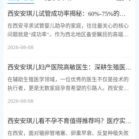
西安安琪儿试管成功率揭秘：60%-75%的高妊娠率背后，藏着哪些硬核实力？
在西安寻求试管婴儿助孕的家庭，往往最关心的核心
问题就是“成功率”。作为西北地区备受瞩目的高端私
立妇产医院，西安安琪儿妇产医院对外公布的试管婴
2026-08-08
儿成功率通常稳定在60%...
西安安琪儿妇产医院高敏医生：深耕生殖医学，守护孕育希望
在辅助生殖医学领域，一位优秀的医生不仅是技术的
执行者，更是无数家庭孕育希望的引路人。西安安琪
儿妇产医院生殖科副主任医师高敏，正是这样一位在
2026-08-08
临床一线深耕十余年，以...
西安安琪儿看不孕不育值得推荐吗？医疗实力与就医体验深度测评
在西安，面对输卵管堵塞、卵巢早衰、反复种植失败