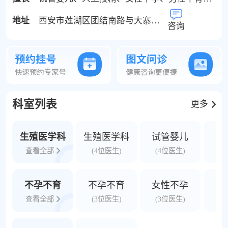
安琪儿妇产医院致力于为中外家庭，提供孕
地址
西安市莲湖区团结南路与大寨路十字西北角
前、生殖不孕、人工授精、试管婴儿、人工
咨询
授精、妊娠、分娩、产康、儿童保健科到女
性身心健康的一站式医疗服务。安琪儿以"提
供卓越的医疗服务，为母婴创造尽善尽美的
健康世界"为使命，凝聚了原西安交通大学医
学院第二附属医院、西安市第四医院、第四
科室列表
更多
军医大学第二附属医院唐都医院、西安交大
第一附属医院等三甲医院专家，让医疗安全
更有保障！ 西安安琪儿已获得开展人类辅助
生殖医学科
生殖医学科
试管婴儿
人
生殖技术资质，生殖医学中心拥有强有力的
查看全部
(4位医生)
(4位医生)
(
医疗团队，有主任医师教授2名，均为博士
生导师，副主任医师1名，副主任技师1名，
不孕不育
不孕不育
女性不孕
卵
主治医师3名及本学科医、护、技术人员15
查看全部
(3位医生)
(3位医生)
(
名。 设有生殖女科、生殖男科、中西医结
合、超声科、男科实验室、人工授精胚胎实