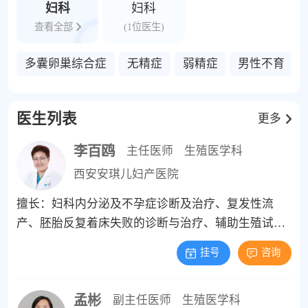
妇科
妇科
验室、生殖内分泌实验室等专业科室，开展
查看全部
(1位医生)
男女不孕不育的病因学诊断；孕前检查；监
测排卵指导同房；促排卵；复发性流产的诊
多囊卵巢综合症
无精症
弱精症
男性不育
治；妇科内分泌疾病如子宫异常出血、月经
失调、多囊卵巢综合征、痛经、子宫内膜异
位症、闭经、肥胖等疾病的诊治；与不孕相
医生列表
更多
关的生殖外科手术如宫腔镜、腹腔镜手术、
宮腹腔镜联合手术处理宫腔粘连、子宫肌
李百鸥
主任医师
生殖医学科
瘤、子宫内膜息肉、纵隔子宫、宫腔异物、
西安安琪儿妇产医院
输卵管积水、输卵管梗阻、盆腔粘连、卵巢
良性肿瘤、生殖器官先天发育异常等；夫精
擅长：妇科内分泌及不孕症诊断及治疗、复发性流
人工授精技术；并设有中西医结合治疗不孕
产、胚胎反复着床失败的诊断与治疗、辅助生殖试管
不育及流产的特色专科。
婴儿助孕，制定个性化促排卵方案，能够预防及处理I
挂号
咨询
VF助孕周期的合并症及并发症,有效预防OHSS发生、
多胎减胎等手术操作针对"子宫内膜种植窗”，有独到
孟彬
的见解与移植策略。
副主任医师
生殖医学科