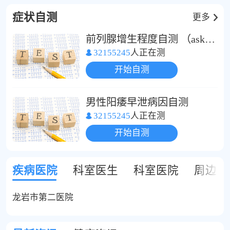
11篇。擅长中西医结合男
科（前列腺炎、性功能障
症状自测
更多
碍、不孕不育等）、肾内
前列腺增生程度自测 （ask1）
科、泌尿系统结石等疾病
32155245
人正在测
的治疗。。
开始自测
男性阳痿早泄病因自测
32155245
人正在测
开始自测
疾病医院
科室医生
科室医院
周边医
龙岩市第二医院