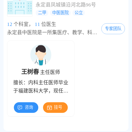
永定县凤城镇沿河北路96号
二甲
中医医院
公立
12
个科室，
11
位医生
专家团队
永定县中医院是一所集医疗、教学、科研于一体的二级甲等中医医院，占地面积5320平方米，建筑面积8658平方米，现有职员171人，高级职称13人，中级职称38人，核定床位115张，设有以中医为主的内、外、妇、儿、骨伤等10多个临床科室。其中骨伤科、针灸理疗康复科为医院重点专科，先后被国家中医药管理局列为农村医疗机构中医特色专科。急诊开通了5836120急救电话，并加入全市120急救网络。今年来，我院投入1000万元，新建了一座5058平方米的多功能...
王树春
主任医师
擅长：内科主任医师毕业
于福建医科大学，现任中
医院院长，连续两届县管
优秀青年专业技术人才，
咨询
挂号
先后获得县、市科技进步
奖2项，发表省级以上论文