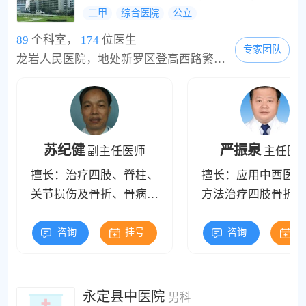
二甲
综合医院
公立
89
个科室，
174
位医生
专家团队
龙岩人民医院，地处新罗区登高西路繁华路段，创建于1950年，是一所集医疗、预防、教学、科研、康复、保健于一体的综合性国家二级甲等医院，是赣南医学院教学医院。医院床位编制 300张，实际开放床位400张，拥有优秀的医疗技术骨干和大批的医学人才，现有工作人员349人，其中主任、副主任医师43人，副主任护师2人，中级卫生技术人员98人。医院科室齐全，有临床和医技科室19个。与福建医科大学附属协和医院、福州市第二医院、厦门眼科中...
苏纪健
严振泉
副主任医师
主任医
擅长：治疗四肢、脊柱、
擅长：应用中西医结
关节损伤及骨折、骨病、
方法治疗四肢骨折、
骨肿瘤等疾病
关节损伤
咨询
挂号
咨询
挂
永定县中医院
男科