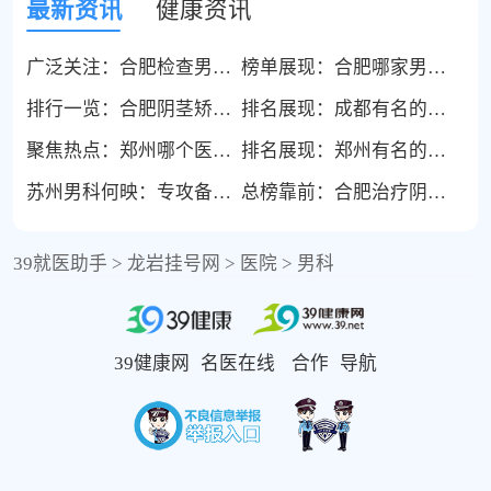
最新资讯
健康资讯
广泛关注：合肥检查男人不育医院哪家好“专题速览”合肥看男性不孕不育医院哪个医院好
榜单展现：合肥哪家男科医院排名靠前“排名透露”合肥有名的男科是哪家医院
排行一览：合肥阴茎矫正手术哪里医院做比较好“全新公布”合肥男性生殖矫正手术多少钱
排名展现：成都有名的男科“TOP排名”成都青羊普济经方堂是正规机构吗
聚焦热点：郑州哪个医院看男科好“今日解答”郑州博大泌尿医院好不好
排名展现：郑州有名的男科“TOP排名”郑州博大医院男科是正规医院吗
苏州男科何映：专攻备孕两年以上未育伴精液指标异常
总榜靠前：合肥治疗阴茎弯曲畸形医院哪家技术好“疾病问诊”2026合肥阴茎弯曲矫正多少钱
39就医助手
>
龙岩挂号网
>
医院
>
男科
39健康网
名医在线
合作
导航