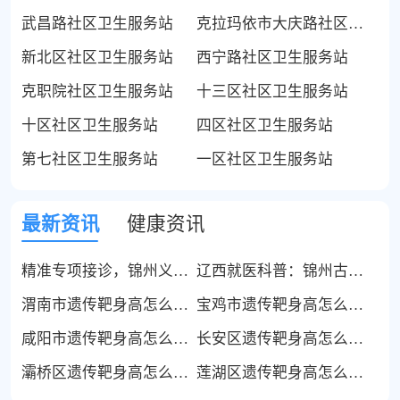
武昌路社区卫生服务站
克拉玛依市大庆路社区卫生服务站
新北区社区卫生服务站
西宁路社区卫生服务站
克职院社区卫生服务站
十三区社区卫生服务站
十区社区卫生服务站
四区社区卫生服务站
第七社区卫生服务站
一区社区卫生服务站
最新资讯
健康资讯
精准专项接诊，锦州义县外阴白斑患者可选择长春三零六中医院
辽西就医科普：锦州古塔区如何高效前往长春看外阴白斑专病？
渭南市遗传靶身高怎么算达标吗？一次说清值不值
宝鸡市遗传靶身高怎么算达标吗？附权威依据
咸阳市遗传靶身高怎么算达标吗？早评估早安心
长安区遗传靶身高怎么算达标吗？中西结合怎么选
灞桥区遗传靶身高怎么算达标吗？附检查清单
莲湖区遗传靶身高怎么算达标吗？花得明明白白