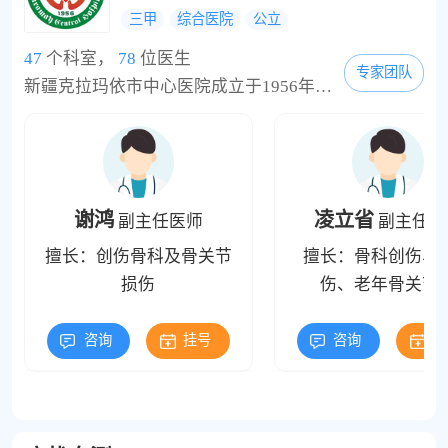
三甲
综合医院
公立
47
个科室，
78
位医生
专家团队
新疆克拉玛依市中心医院成立于1956年，1994年5月跨入国家“三级甲等”医院行列，是本市唯一一所集医疗、教学、科研、预防、康复、急救为一体的大型综合性“三级甲等”医院。担负着克拉玛依市及周边地区300余万人口的疑难杂症及急危重症的救治及各项医疗卫生工作。全院占地面积8.2万平方米，建筑面积7.8万平方米。医院1999年成为新疆医科大学、石河子医学院的临床教学医院;2011年被批准注册为国家自然科学基金依托单位;2012年12月顺利...
谢鸿
凌立省
副主任医师
副主任医
擅长：创伤骨科及骨关节
擅长：骨科创伤、
损伤
伤、老年骨关节
咨询
挂号
咨询
挂