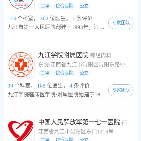
三甲
综合医院
公立
113
个科室，
302
位医生，
1
条评价
专家团队
九江市第一人民医院创建于1893年，江西南昌大学附属九江医院、四川大学附属华西医院、首都医科大学附属北京友谊医院协作医院。孙中山先生曾为医院题写“生命活水”院名，如今医院已发展成为一所集医疗、科研、教学、预防、保健、康复、急救为一体的九江市规模较大的三级甲等综合医院。承担着全市500万人口的医疗、保健和部分社区卫生服务等任务。医院学科齐全、技术力量雄厚、特色专科突出。医院占地面积17.7万平方米，共有两个院区（...
九江学院附属医院
神经内科
东院:江西省九江市浔阳区浔阳东路57号;西院:江西省九江市浔阳区湓浦路284号;附属口腔医院:江西省九江市浔阳区长虹北路96号
三甲
综合医院
公立
99
个科室，
185
位医生，
4
条评价
专家团队
九江学院临床医学院/附属医院始建于1877年，前身是法籍天主教神父董若望创建的“圣味增爵医院”，为江西省第一所西医院，西医由此传入九江。现已发展成为拥有完善的基础设施和雄厚的医疗技术服务水平、学科设置齐全、师资力量雄厚、人才资源最为丰富的江西省最大的三级甲等综合医院之一。作为全省规模第二、九江唯一一所本科大学的附属医院，在学科建设、技术水平、教学科研和人才方面具有九江市内其他医院所无法比拟的优势...
中国人民解放军第一七一医院
神经内科
江西省九江市浔阳区东门1216号
三甲
综合医院
公立