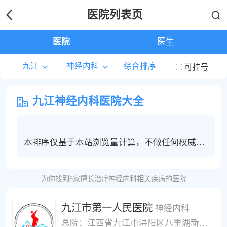
医院列表页
医院
医生
九江
神经内科
综合排序
可挂号
九江神经内科医院大全
本排序仅基于本站浏览量计算，不做任何权威度
保证，九江地区神经内科患者建议根据个人情况
选择合适的医院和医生进行线上问诊，电话咨询
为你找到6家擅长治疗神经内科相关疾病的医院
或挂号服务。
九江市第一人民医院
神经内科
总院：江西省九江市浔阳区八里湖新区体育馆往前800米;生命活水医院：江西省九江市塔岭南路48号