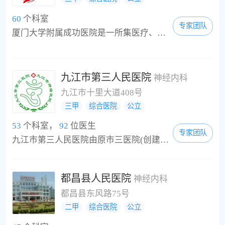
60
个科室
专家团队
厦门大学附属成功医院是一所集医疗、教学、科研、保健、疗养为一体的三级甲等综合性军队医院。是厦门大学附属成功医院，安徽医科大学、福建医科大学、第四军医大学、南昌大学医学院临床学院。是厦门市首批城镇职工医疗保险定点医院、福建省首批交通事故救治伤员定点医院、厦门市工伤救治定点医院，是厦门市医保定点单位。医院占地面积29.3亩，医疗建筑面积超10万平方米，现展开床位1200张。经过几代人的创建与传承，厦门...
九江市第三人民医院
神经内科
九江市十里大道408号
三甲
综合医院
公立
53
个科室，
92
位医生
专家团队
九江市第三人民医院由原市三医院(创建于1972年)和市传染病医院(创建于1954年)于1995年合并组建而成，2002年经市政府批准挂牌成立九江市肿瘤医院。经过几代人的艰苦奋斗，现已建设成为肿瘤诊疗、肝病诊疗、结核病诊疗三大专科水平居江西省前列的九江市科室最齐全的大型综合性医院。2009年获评三级甲等专科医院、江西省市共建重点肿瘤专科医院。医院占地面积3.18万平方米，编制床位630张(实际开放床位830张)，设临床科室31个、医技科室19个、行政...
都昌县人民医院
神经内科
都昌县东风路75号
二甲
综合医院
公立