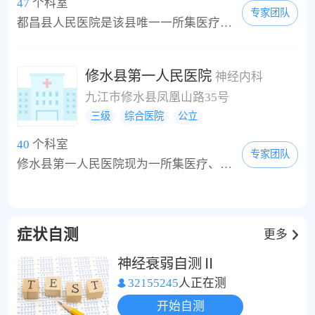
47
个科室
专家团队
都昌县人民医院是该县唯一一所集医疗、教学、科研、预防、保健为一体的综合性二级甲等医院，是九江学院第一所县区附属医院。都昌县医疗急救中心、都昌县产科急救中心、全国高血压防治微机网络都昌县工作中心设在该院。医院本部占地面积42亩，建筑面积48232。43平方米，医疗业务用房43682。67平方米（含新建综合大楼及肿瘤大楼）。为提升医院整体综合实力，改善就医环境，2012年开始建设西区分院，分院总占地98亩，建筑面积约3。2万平方米，...
修水县第一人民医院
神经内科
九江市修水县凤凰山路35号
三级
综合医院
公立
40
个科室
专家团队
修水县第一人民医院现为一所集医疗、急救、预防、保健、康复、教学于一体的综合性三级医院，设置南院、北院和西院三个院区，县域服务人口87万，医疗辐射半径50多公里，现有在岗职工1100人，其中在编人员600人，聘用人员500人，卫生技术人员1000人，副高以上技术职称62人，中级技术职称256人。编置床位972张，开放床位1100张，临床科室31个，医技科室16个，省县共建重点科室2个，年门诊量５0万人次，年住院病人５.１万人次，年住院手术8500例，病...
症状自测
更多
神经衰弱自测Ⅱ
32155245
人正在测
开始自测