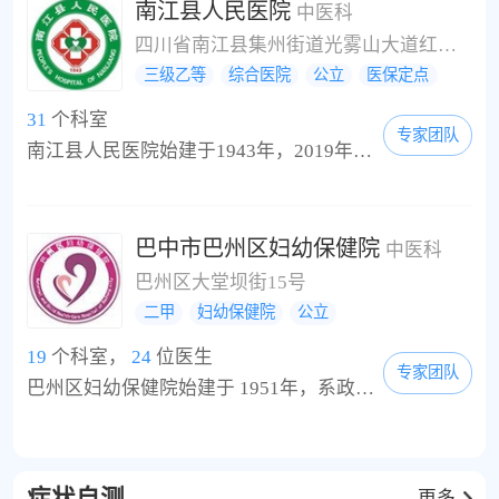
南江县人民医院
中医科
四川省南江县集州街道光雾山大道红星段101号
三级乙等
综合医院
公立
医保定点
31
个科室
专家团队
南江县人民医院始建于1943年，2019年晋升为三级乙等综合医院。先后被列入全面提升县级医院综合能力第一阶段和第二阶段的500家县级医院，是全国综合医院中医药示范单位、省级文明单位、爱婴医院、巴中市急救分中心和全科医师培训基地、县临时储血点、职业健康体检、传染病诊治定点医院。是达州职业技术学院、达州市中医学校、广元职工医学院、成都铁路卫校、巴中卫校等院校的教学医院；是陆军特色医学中心、四川大学华西第四医院、南充...
巴中市巴州区妇幼保健院
中医科
巴州区大堂坝街15号
二甲
妇幼保健院
公立
19
个科室，
24
位医生
专家团队
巴州区妇幼保健院始建于 1951年，系政府举办的集医疗、预防保健、教学、科研、执法监督指导于一体的综合性医疗保健机构，是“国家二级甲等妇幼保健院”“国家爱婴医院”“省级卫生单位”“四川省三八红旗集体”“市级最佳文明单位”“巴州区危重孕产妇救治中心和危重新生儿救治中心”、全区医疗保险及生育保险定点机构，巴城唯一“产前筛查机构”、巴城首家开展无痛分娩和无保护性会阴接生技术的医疗机构。 现有职工165人，其中高级职...
更多