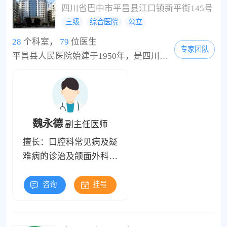
四川省巴中市平昌县江口镇新平街145号
三级
综合医院
公立
28
个科室，
79
位医生
专家团队
平昌县人民医院始建于1950年，是四川大学华西医院远程教学会诊辅导医院，川北医学院教学实习医院，自贡市第四人民医院、中国人民解放军第二军医大学上海长海医院定点帮扶医院，是全县规模最大、学科设置齐全、技术力量雄厚，集医疗、急诊急救、基层转诊、康复预防、教学科研于一体的综合性二级甲等医院。医院编制床位850张，现有职工898余人，其中卫生专业技术人员822人，正高15人，副高50人，中级150人。医院拥有1.5T核磁共振、16排螺旋CT...
魏永德
副主任医师
擅长：口腔科常见病及疑
难病的诊治及颌面外科的
手术治疗
咨询
挂号