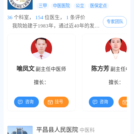
三甲
中医医院
公立
医保定点
36
个科室，
154
位医生，
1
条评价
专家团队
我院始建于1983年，通过近40年的发展，现已成为中医特色和专科优势突出，门诊急诊住院功能齐备，设施设备配套，具有较强综合实力的国家三级甲等中医医院，系省中医药管理局确定的省级中医医疗区域中心和市卫健委确定的巴中市首批“巴中市知名医院”。现实行“巴中市中医院”、“巴中市巴州区人民医院”两块牌子一套人马，承担着巴中市中医医、教、研功能和巴州区人民群众的公共卫生、基本医疗、急诊急救、基层转诊、疑难疾病诊治等...
喻凤文
陈方芳
副主任中医师
副主任中
擅长：
擅长：
咨询
挂号
咨询
挂
平昌县人民医院
中医科