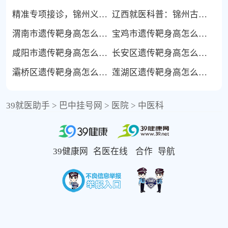
精准专项接诊，锦州义县外阴白斑患者可选择长春三零六中医院
辽西就医科普：锦州古塔区如何高效前往长春看外阴白斑专病？
渭南市遗传靶身高怎么算达标吗？一次说清值不值
宝鸡市遗传靶身高怎么算达标吗？附权威依据
咸阳市遗传靶身高怎么算达标吗？早评估早安心
长安区遗传靶身高怎么算达标吗？中西结合怎么选
灞桥区遗传靶身高怎么算达标吗？附检查清单
莲湖区遗传靶身高怎么算达标吗？花得明明白白
39就医助手
>
巴中挂号网
>
医院
>
中医科
39健康网
名医在线
合作
导航